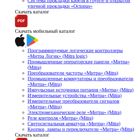
Система прокладки кабеля в грунте и открытой
уличной прокладки «Octopus»
Скачать каталог
Скачать мобильный каталог
Программируемые логические контроллеры
«Митра Логик» (Mitra logic)
Промышленные операторские панели «Митра»
(Mitra)
Преобразователи частоты «Митра» (Mitra)
Промышленные коммутаторы и преобразователи
«Митра» (Mitra)
Импульсные источники питания «Митра» (Mitra)
Измерительные устройства «Митра» (Mitra)
Измерительные преобразователи сигналов
«Митра» (Mitra)
Электромеханические реле «Митра» (Mitra)
Реле контроля «Митра» (Mitra)
Светосигнальная арматура «Митра» (Mitra)
Кнопки, лампы и переключатели «Митра» (Mitra)
Скачать каталог