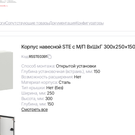
оги
Сопутствующие товары
Документация
Конфигураторы
Корпус навесной STE с М/П ВxШxГ 300x250x150
R5STE0391
Код:
Способ монтажа:
Открытой установки
Глубина установочная (встраив.), мм:
150
Возможность расширения:
Нет
Материал корпуса:
Сталь
Тип крышки:
Нет (без)
Ширина, мм:
250
Высота, мм:
300
Глубина, мм:
150
Смотреть все