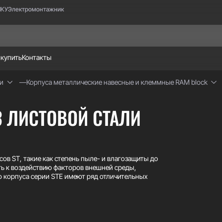
НКУ
Электромонтажник
 купить
Контакты
и
Корпуса металлические навесные и клеммные RAM block
З ЛИСТОВОЙ СТАЛИ
ов ST, такие как степень пыле- и влагозащиты до
сть к воздействию факторов внешней среды,
о корпуса серии STE имеют ряд отличительных
желых условиях эксплуатации - корпус и дверь
х габаритах, монтажная панель корпусов
уса глубиной до 250 мм включительно выполнены
 ровную и плоскую заднюю стенку.