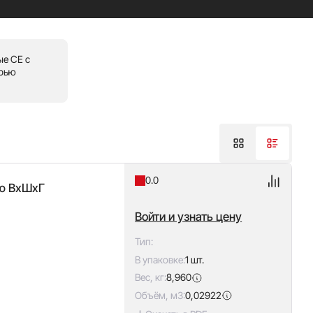
ые CE с
ерью
0.0
ью ВxШxГ
Войти и узнать цену
Тип:
В упаковке:
1 шт.
Вес, кг:
8,960
Объём, м3:
0,02922