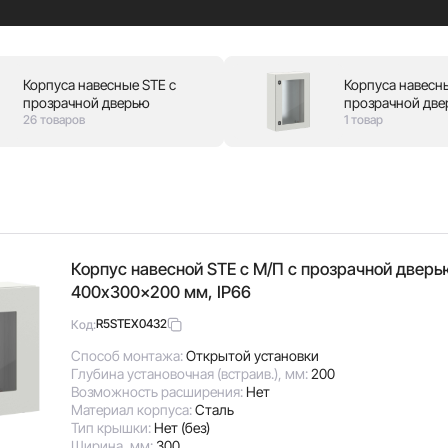
Корпуса навесные STE с
Корпуса навесн
прозрачной дверью
прозрачной дв
26 товаров
1 товар
Корпус навесной STE с М/П с прозрачной двер
400x300x200 мм, IP66
R5STEX0432
Код:
Способ монтажа:
Открытой установки
Глубина установочная (встраив.), мм:
200
Возможность расширения:
Нет
Материал корпуса:
Сталь
Тип крышки:
Нет (без)
Ширина, мм:
300