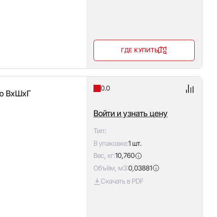
ГДЕ КУПИТЬ
0.0
ью ВxШxГ
Войти и узнать цену
Тип:
В упаковке:
1 шт.
Вес, кг:
10,760
Объём, м3:
0,03881
Скачать в PDF