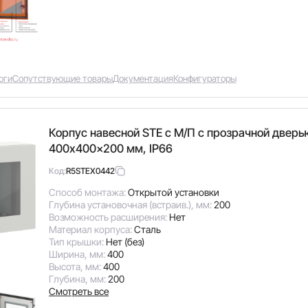
оги
Сопутствующие товары
Документация
Конфигураторы
Корпус навесной STE с М/П с прозрачной двер
400x400x200 мм, IP66
R5STEX0442
Код:
Способ монтажа:
Открытой установки
Глубина установочная (встраив.), мм:
200
Возможность расширения:
Нет
Материал корпуса:
Сталь
Тип крышки:
Нет (без)
Ширина, мм:
400
Высота, мм:
400
Глубина, мм:
200
Смотреть все