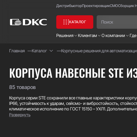
Дистрибьютор
Проектировщик
СМО
Сборщик 
КАТАЛОГ
Решения
Клиентам
О компании
Где
Главная
Каталог
Корпусные решения для автоматизаци
Часто ищут:
Специсполнение
КОРПУСА НАВЕСНЫЕ STE И
85 товаров
Корпуса серии STE сохранили все главные характеристики корпус
IP66, устойчивость к ударам, сейсмо- и вибростойкость, стойко
климатическое исполнение по ГОСТ 15150 – УХЛ1. Дополнительн
характеристик, благодаря которым они применяются в особо тя
Развернуть
выполнены из металла толщиной 1,5 мм даже на самых маленьки
высотой от 1000 мм включительно имеет толщину 2,5 мм, корп
по технологии сварки из единого листа металла, корпуса имеею