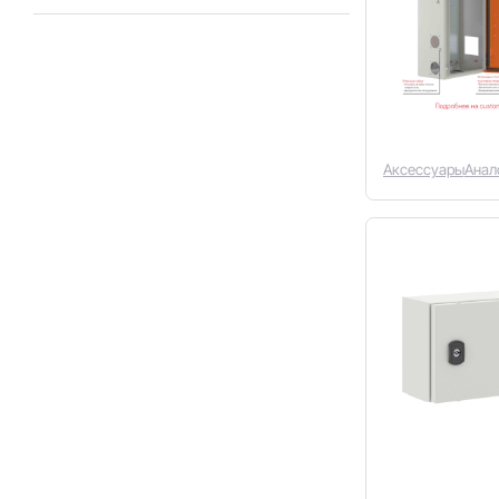
IP55
(7)
IP66
(77)
Аксессуары
Анал