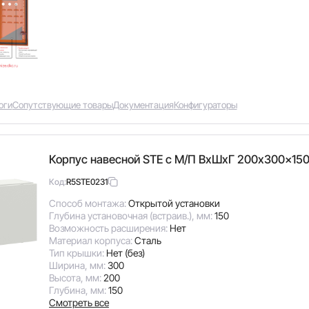
оги
Сопутствующие товары
Документация
Конфигураторы
Корпус навесной STE с М/П ВxШxГ 200x300x150
R5STE0231
Код:
Способ монтажа:
Открытой установки
Глубина установочная (встраив.), мм:
150
Возможность расширения:
Нет
Материал корпуса:
Сталь
Тип крышки:
Нет (без)
Ширина, мм:
300
Высота, мм:
200
Глубина, мм:
150
Смотреть все