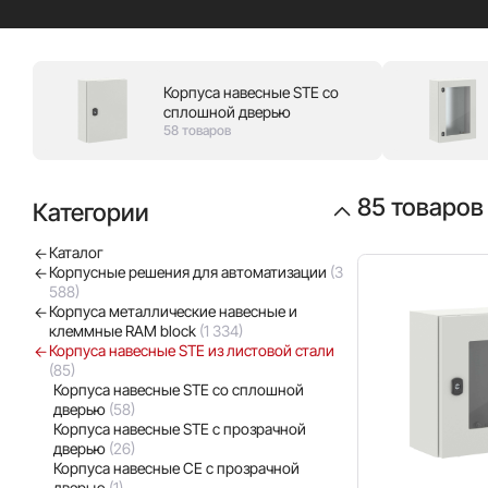
Корпуса навесные STE со
сплошной дверью
58 товаров
85 товаров
Категории
Каталог
Корпусные решения для автоматизации
(3
588)
Корпуса металлические навесные и
клеммные RAM block
(1 334)
Корпуса навесные STE из листовой стали
(85)
Корпуса навесные STE со сплошной
дверью
(58)
Корпуса навесные STE с прозрачной
дверью
(26)
Корпуса навесные CE с прозрачной
дверью
(1)