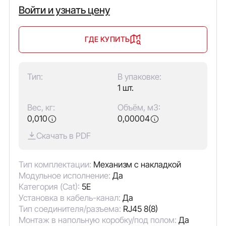
Войти и узнать цену
ГДЕ КУПИТЬ
Тип:
В упаковке:
1 шт.
Вес, кг:
Объём, м3:
0,010
0,00004
Скачать в PDF
Тип комплектации:
Механизм с накладкой
Модульное исполнение:
Да
Категория (Cat):
5E
Установка в кабель-канал:
Да
Тип соединителя/разъема:
RJ45 8(8)
Монтаж в напольную коробку/под полом:
Да