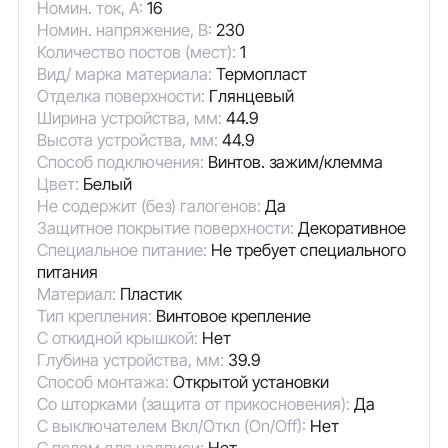
Номин. ток, А:
16
Номин. напряжение, В:
230
Количество постов (мест):
1
Вид/ марка материала:
Термопласт
Отделка поверхности:
Глянцевый
Ширина устройства, мм:
44.9
Высота устройства, мм:
44.9
Способ подключения:
Винтов. зажим/клемма
Цвет:
Белый
Не содержит (без) галогенов:
Да
Защитное покрытие поверхности:
Декоративное
Специальное питание:
Не требует специального
питания
Материал:
Пластик
Тип крепления:
Винтовое крепление
С откидной крышкой:
Нет
Глубина устройства, мм:
39.9
Способ монтажа:
Открытой установки
Со шторками (защита от прикосновения):
Да
С выключателем Вкл/Откл (On/Off):
Нет