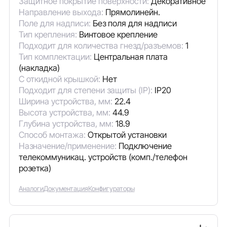
Защитное покрытие поверхности:
Декоративное
Направление выхода:
Прямолинейн.
Поле для надписи:
Без поля для надписи
Тип крепления:
Винтовое крепление
Подходит для количества гнезд/разъемов:
1
Тип комплектации:
Центральная плата
(накладка)
С откидной крышкой:
Нет
Подходит для степени защиты (IP):
IP20
Ширина устройства, мм:
22.4
Высота устройства, мм:
44.9
Глубина устройства, мм:
18.9
Способ монтажа:
Открытой установки
Назначение/применение:
Подключение
телекоммуникац. устройств (комп./телефон
розетка)
Аналоги
Документация
Конфигураторы