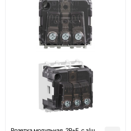
Розетка модульная, 2P+E, с з/ш,