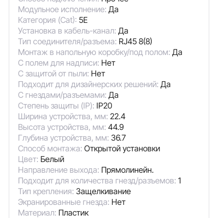
Модульное исполнение:
Да
Категория (Cat):
5E
Установка в кабель-канал:
Да
Тип соединителя/разъема:
RJ45 8(8)
Монтаж в напольную коробку/под полом:
Да
С полем для надписи:
Нет
С защитой от пыли:
Нет
Подходит для дизайнерских решений:
Да
С гнездами/разъемами:
Да
Степень защиты (IP):
IP20
Ширина устройства, мм:
22.4
Высота устройства, мм:
44.9
Глубина устройства, мм:
36.7
Способ монтажа:
Открытой установки
Цвет:
Белый
Направление выхода:
Прямолинейн.
Подходит для количества гнезд/разъемов:
1
Тип крепления:
Защелкивание
Экранированные гнезда:
Нет
Материал:
Пластик