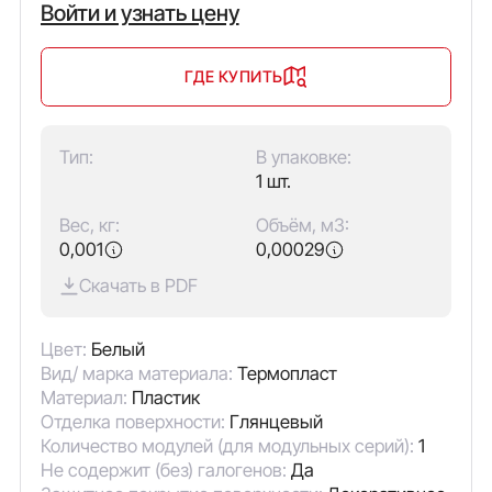
Войти и узнать цену
ГДЕ КУПИТЬ
Тип:
В упаковке:
1 шт.
Вес, кг:
Объём, м3:
0,001
0,00029
Скачать в PDF
Цвет:
Белый
Вид/ марка материала:
Термопласт
Материал:
Пластик
Отделка поверхности:
Глянцевый
Количество модулей (для модульных серий):
1
Не содержит (без) галогенов:
Да