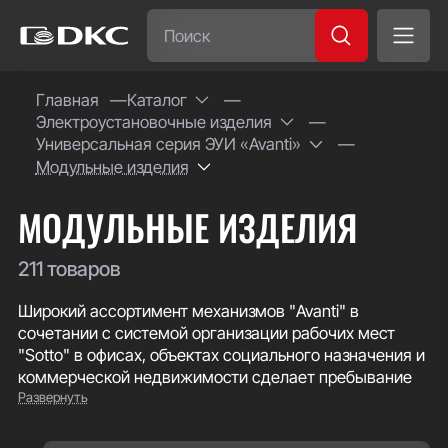
Часто ищут:
Главная
Каталог
Электроустановочные изделия
Специсполнение
Универсальная серия ЭУИ «Avanti»
Модульные изделия
МОДУЛЬНЫЕ ИЗДЕЛИЯ
211 товаров
Широкий ассортимент механизмов "Avanti" в
сочетании с системой организации рабочих мест
"Sotto" в офисах, объектах социального назначения и
коммерческой недвижимости сделает пребывание
Развернуть
на рабочем месте комфортным и безопасным, а
интерьер – более изысканным.