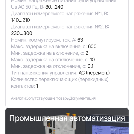
Номин. напряжение питания цепи управления
Us AC 50 Гц, В:
80...240
Диапазон измеряемого напряжения №1, В:
140...210
Диапазон измеряемого напряжения №2, В:
230...300
Номин. коммутируем. ток, А:
63
Макс. задержка на включение, с:
600
Мин. задержка на включение, с:
2
Макс. задержка на отключение, с:
10
Мин. задержка на отключение, с:
0.1
Тип напряжения управления:
AC (перемен.)
Количество переключающих (перекидных)
контактов:
1
Аналоги
Сопутствующие товары
Документация
Промышленная автоматизация