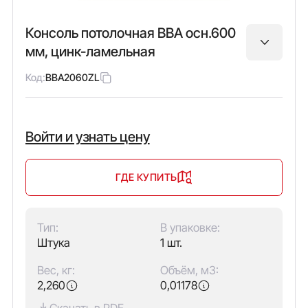
Консоль потолочная BBA осн.600
мм, цинк-ламельная
Код:
BBA2060ZL
Войти и узнать цену
ГДЕ КУПИТЬ
Тип:
В упаковке:
Штука
1 шт.
Вес, кг:
Объём, м3:
2,260
0,01178
Скачать в PDF