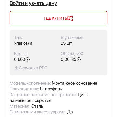
Войти и узнать цену
ГДЕ КУПИТЬ
Тип:
В упаковке:
Упаковка
25 шт.
Вес, кг:
Объём, м3:
0,660
0,00135
Скачать в PDF
Модель/исполнение:
Монтажное основание
Подходит для::
U-профиль
Защитное покрытие поверхности:
Цинк-
ламельное покрытие
Материал:
Сталь
С винтовыми аксессуарами:
Да