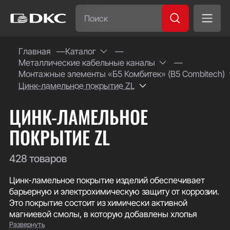
Часто ищут:
Главная
Каталог
Металлические кабельные каналы
Специсполнение
Монтажные элементы «Б5 Комбитек» (B5 Combitech)
Цинк-ламельное покрытие ZL
ЦИНК-ЛАМЕЛЬНОЕ
ПОКРЫТИЕ ZL
428 товаров
Цинк-ламельное покрытие изделий обеспечивает
барьерную и электрохимическую защиту от коррозии.
Это покрытие состоит из химически активной
магниевой смолы, в которую добавлены хлопья
Развернуть
алюминия и цинка. После нанесения покрытия на