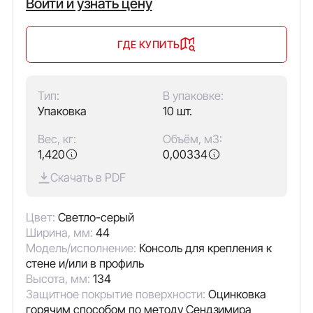
Войти и узнать цену
ГДЕ КУПИТЬ
Тип:
В упаковке:
Упаковка
10 шт.
Вес, кг:
Объём, м3:
1,420
0,00334
Скачать в PDF
Цвет:
Светло-серый
Ширина, мм:
44
Модель/исполнение:
Консоль для крепления к
стене и/или в профиль
Высота, мм:
134
Защитное покрытие поверхности:
Оцинковка
горячим способом по методу Сендзимира