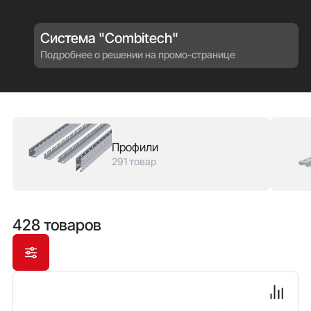
него воздействуют высокой температурой, в
результате чего на изделии образуется цинк-
Система "Combitech"
алюминиевый слой, обладающий свойством
электропроводимости. Т.к. алюминий окисляется
Подробнее о решении на промо-странице
медленнее цинка, цинк-ламельное покрытие
показывает лучшие показатели коррозионной
устойчивости, чем цинковое покрытие той же
толщины, и лишь ненамного уступает нержавеющей
стали. Устойчивость цинк-ламельного покрытия на
продукции ДКС достигается благодаря особой
Профили
технологии предварительного обезжиривания
291 товар
изделий, которая позволяет очистить изделие на 98%.
428 товаров