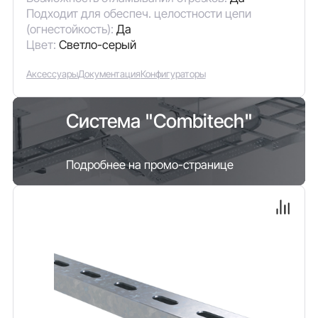
Подходит для обеспеч. целостности цепи
(огнестойкость):
Да
Цвет:
Светло-серый
Аксессуары
Документация
Конфигураторы
Система "Combitech"
Подробнее на промо-странице