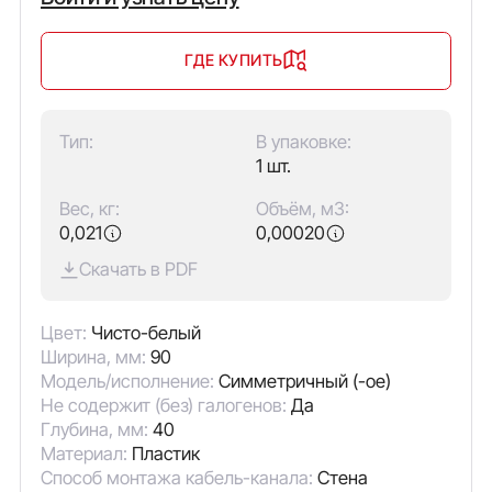
ГДЕ КУПИТЬ
Тип:
В упаковке:
1 шт.
Вес, кг:
Объём, м3:
0,021
0,00020
Скачать в PDF
Цвет:
Чисто-белый
Ширина, мм:
90
Модель/исполнение:
Симметричный (-ое)
Не содержит (без) галогенов:
Да
Глубина, мм:
40
Материал:
Пластик
Способ монтажа кабель-канала:
Стена