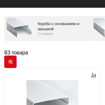
разместить все коммуникации, обеспечивая быстрый
доступ для обслуживания. Каждый канал является
частью комплексного решения, которое включает в
себя все необходимые переходники и фасонные
Короба с основанием и
части: от углов до соединительных элементов. Это
крышкой
обеспечивает высокое качество монтажа трассы
5 товаров
любой конфигурации. Для защиты от повреждений в
процессе установки каждый канал поставляется с
защитной пленкой.
83 товара