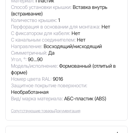
Материал:
Пластик
Способ установки крышки:
Вставка внутрь
(встраивание)
Количество крышек:
1
Перфорация в основании для монтажа:
Нет
С фиксатором для кабеля:
Нет
С канальным соединителем:
Нет
Направление:
Восходящий/нисходящий
Симметричный:
Да
Угол, °:
90...90
Модель/исполнение:
Формованный (отлитый в
форме)
Номер цвета RAL:
9016
Защитное покрытие поверхности:
Необработанная
Вид/ марка материала:
АБС-пластик (ABS)
Сопутствующие товары
Документация