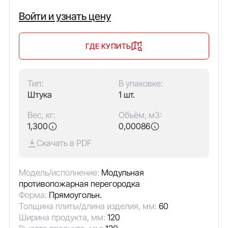
Войти и узнать цену
ГДЕ КУПИТЬ
Тип:
В упаковке:
Штука
1 шт.
Вес, кг:
Объём, м3:
1,300
0,00086
Скачать в PDF
Модель/исполнение:
Модульная
противопожарная перегородка
Форма:
Прямоугольн.
Толщина плиты/длина изделия, мм:
60
Ширина продукта, мм:
120