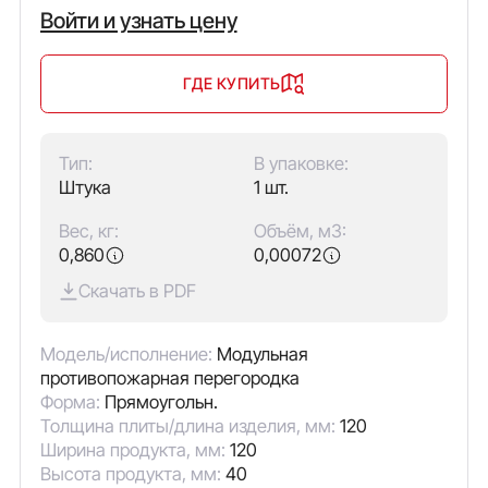
Войти и узнать цену
ГДЕ КУПИТЬ
Тип:
В упаковке:
Штука
1 шт.
Вес, кг:
Объём, м3:
0,860
0,00072
Скачать в PDF
Модель/исполнение:
Модульная
противопожарная перегородка
Форма:
Прямоугольн.
Толщина плиты/длина изделия, мм:
120
Ширина продукта, мм:
120
Высота продукта, мм:
40