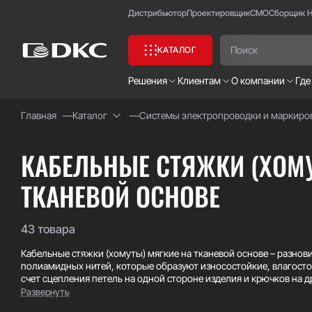
Дистрибьютор
Проектировщик
СМО
Сборщик 
КАТАЛОГ
Решения
Клиентам
О компании
Где
Главная
Каталог
Системы электропроводки и маркиро
Часто ищут:
Специсполнение
КАБЕЛЬНЫЕ СТЯЖКИ (ХОМУ
ТКАНЕВОЙ ОСНОВЕ
43 товара
Кабельные стяжки (хомуты) мягкие на тканевой основе – разнов
полиамидных нитей, которые образуют износостойкие, влагосто
счет сцепления петель на одной стороне изделия и крючков на д
хомутов исключает риск повреждения и перезатяжки кабельных
Развернуть
позволяют легко демонтировать и повторно использовать хому