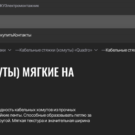
НКУ
Электромонтажник
 купить
Контакты
вки
Кабельные стяжки (хомуты) «Quadro»
Кабельные стя
ТЫ) МЯГКИЕ НА
идность кабельных хомутов из прочных
йкие ленты. Способные образовывать петлю за
ругой. Мягкая текстура и значительная ширина
 жгутов. Конструктивные особенности замка
ты. Хомуты выдерживают до нескольких сотен