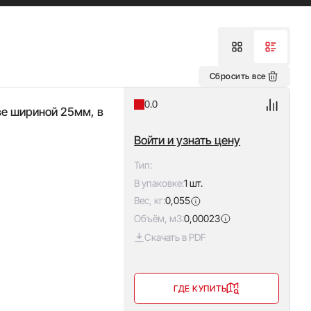
Сбросить все
0.0
ве шириной 25мм, в
Войти и узнать цену
Тип:
В упаковке:
1 шт.
Вес, кг:
0,055
Объём, м3:
0,00023
Скачать в PDF
ГДЕ КУПИТЬ