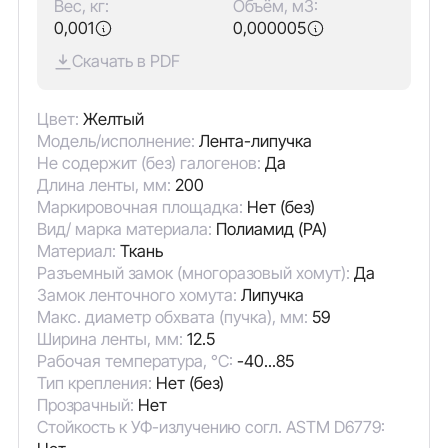
Вес, кг:
Объём, м3:
0,001
0,000005
Скачать в PDF
Цвет:
Желтый
Модель/исполнение:
Лента-липучка
Не содержит (без) галогенов:
Да
Длина ленты, мм:
200
Маркировочная площадка:
Нет (без)
Вид/ марка материала:
Полиамид (PA)
Материал:
Ткань
Разъемный замок (многоразовый хомут):
Да
Замок ленточного хомута:
Липучка
Макс. диаметр обхвата (пучка), мм:
59
Ширина ленты, мм:
12.5
Рабочая температура, °C:
-40...85
Тип крепления:
Нет (без)
Прозрачный:
Нет
Стойкость к УФ-излучению согл. ASTM D6779: