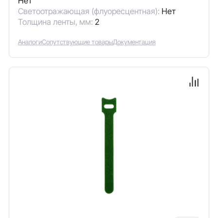
Нет
Светоотражающая (флуоресцентная):
Нет
Толщина ленты, мм:
2
Аналоги
Сопутствующие товары
Документация