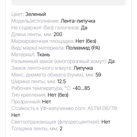
Цвет:
Зеленый
Модель/исполнение:
Лента-липучка
Не содержит (без) галогенов:
Да
Длина ленты, мм:
200
Маркировочная площадка:
Нет (без)
Вид/ марка материала:
Полиамид (PA)
Материал:
Ткань
Разъемный замок (многоразовый хомут):
Да
Замок ленточного хомута:
Липучка
Макс. диаметр обхвата (пучка), мм:
59
Ширина ленты, мм:
12.5
Рабочая температура, °C:
-40...85
Тип крепления:
Нет (без)
Прозрачный:
Нет
Стойкость к УФ-излучению согл. ASTM D6779:
Нет
Светоотражающая (флуоресцентная):
Нет
Толщина ленты, мм:
2