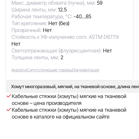
Макс. диаметр обхвата (пучка), мм:
59
Ширина ленты, мм:
12.5
Рабочая температура, °C:
-40...85
Тип крепления:
Нет (без)
Прозрачный:
Нет
Стойкость к УФ-излучению согл. ASTM D6779:
Нет
Светоотражающая (флуоресцентная):
Нет
Толщина ленты, мм:
2
Аналоги
Сопутствующие товары
Документация
Хомут многоразовый, мягкий, на тканевой основе, длина лен
Кабельные стяжки (хомуты) мягкие на тканевой
основе – цена производителя
Кабельные стяжки (хомуты) мягкие на тканевой
основе в каталоге на официальном сайте