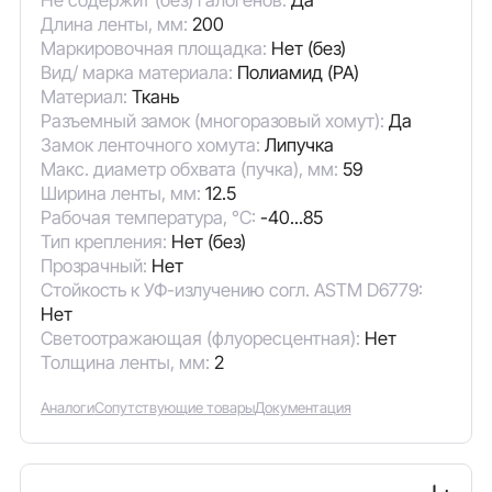
Длина ленты, мм:
200
Маркировочная площадка:
Нет (без)
Вид/ марка материала:
Полиамид (PA)
Материал:
Ткань
Разъемный замок (многоразовый хомут):
Да
Замок ленточного хомута:
Липучка
Макс. диаметр обхвата (пучка), мм:
59
Ширина ленты, мм:
12.5
Рабочая температура, °C:
-40...85
Тип крепления:
Нет (без)
Прозрачный:
Нет
Стойкость к УФ-излучению согл. ASTM D6779:
Нет
Светоотражающая (флуоресцентная):
Нет
Толщина ленты, мм:
2
Аналоги
Сопутствующие товары
Документация