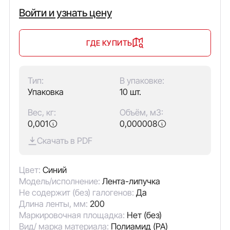
Войти и узнать цену
ГДЕ КУПИТЬ
Тип:
В упаковке:
Упаковка
10 шт.
Вес, кг:
Объём, м3:
0,001
0,000008
Скачать в PDF
Цвет:
Синий
Модель/исполнение:
Лента-липучка
Не содержит (без) галогенов:
Да
Длина ленты, мм:
200
Маркировочная площадка:
Нет (без)
Вид/ марка материала:
Полиамид (PA)