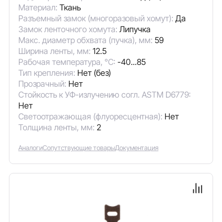
Материал:
Ткань
Разъемный замок (многоразовый хомут):
Да
Замок ленточного хомута:
Липучка
Макс. диаметр обхвата (пучка), мм:
59
Ширина ленты, мм:
12.5
Рабочая температура, °C:
-40...85
Тип крепления:
Нет (без)
Прозрачный:
Нет
Стойкость к УФ-излучению согл. ASTM D6779:
Нет
Светоотражающая (флуоресцентная):
Нет
Толщина ленты, мм:
2
Аналоги
Сопутствующие товары
Документация