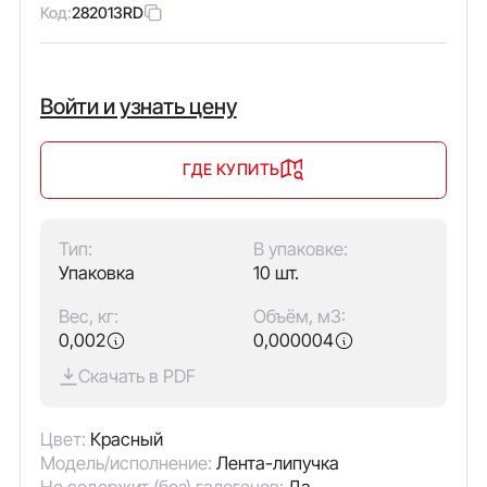
Код:
282013RD
Войти и узнать цену
ГДЕ КУПИТЬ
Тип:
В упаковке:
Упаковка
10 шт.
Вес, кг:
Объём, м3:
0,002
0,000004
Скачать в PDF
Цвет:
Красный
Модель/исполнение:
Лента-липучка
Не содержит (без) галогенов:
Да