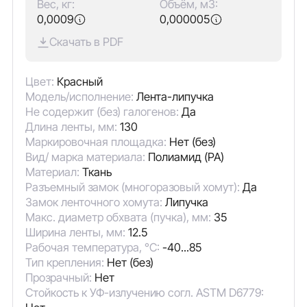
Вес, кг:
Объём, м3:
0,0009
0,000005
Скачать в PDF
Цвет:
Красный
Модель/исполнение:
Лента-липучка
Не содержит (без) галогенов:
Да
Длина ленты, мм:
130
Маркировочная площадка:
Нет (без)
Вид/ марка материала:
Полиамид (PA)
Материал:
Ткань
Разъемный замок (многоразовый хомут):
Да
Замок ленточного хомута:
Липучка
Макс. диаметр обхвата (пучка), мм:
35
Ширина ленты, мм:
12.5
Рабочая температура, °C:
-40...85
Тип крепления:
Нет (без)
Прозрачный:
Нет
Стойкость к УФ-излучению согл. ASTM D6779: