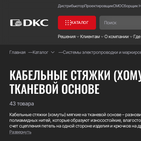
Дистрибьютор
Проектировщик
СМО
Сборщик 
КАТАЛОГ
Решения
Клиентам
О компании
Где
Главная
Каталог
Системы электропроводки и маркиро
Часто ищут:
Специсполнение
КАБЕЛЬНЫЕ СТЯЖКИ (ХОМУ
ТКАНЕВОЙ ОСНОВЕ
43 товара
Кабельные стяжки (хомуты) мягкие на тканевой основе – разнов
полиамидных нитей, которые образуют износостойкие, влагосто
счет сцепления петель на одной стороне изделия и крючков на д
хомутов исключает риск повреждения и перезатяжки кабельных
Развернуть
позволяют легко демонтировать и повторно использовать хому