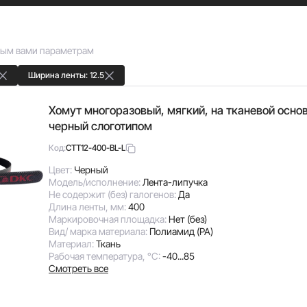
азличном цветовом исполнении дает возможность
ря своим характеристикам тканевые хомуты
ний, чувствительных к искажению сигнала.
низации компьютерных, телефонных,
ным вами параметрам
Ширина ленты: 12.5
Хомут многоразовый, мягкий, на тканевой осно
черный слоготипом
CTT12-400-BL-L
Код:
Цвет:
Черный
Модель/исполнение:
Лента-липучка
Не содержит (без) галогенов:
Да
Длина ленты, мм:
400
Маркировочная площадка:
Нет (без)
Вид/ марка материала:
Полиамид (PA)
Материал:
Ткань
Рабочая температура, °C:
-40...85
Смотреть все