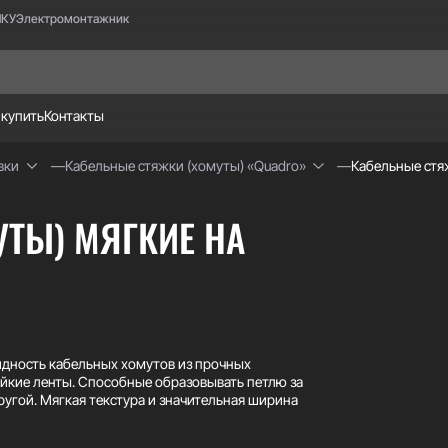
НКУ
Электромонтажник
 купить
Контакты
вки
Кабельные стяжки (хомуты) «Quadro»
Кабельные стя
ТЫ) МЯГКИЕ НА
идность кабельных хомутов из прочных
йкие ленты. Способные образовывать петлю за
ругой. Мягкая текстура и значительная ширина
 жгутов. Конструктивные особенности замка
ты. Хомуты выдерживают до нескольких сотен