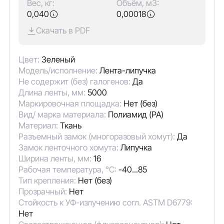
Вес, кг:
Объём, м3:
0,040
0,00018
Скачать в PDF
Цвет:
Зеленый
Модель/исполнение:
Лента-липучка
Не содержит (без) галогенов:
Да
Длина ленты, мм:
5000
Маркировочная площадка:
Нет (без)
Вид/ марка материала:
Полиамид (PA)
Материал:
Ткань
Разъемный замок (многоразовый хомут):
Да
Замок ленточного хомута:
Липучка
Ширина ленты, мм:
16
Рабочая температура, °C:
-40...85
Тип крепления:
Нет (без)
Прозрачный:
Нет
Стойкость к УФ-излучению согл. ASTM D6779:
Нет