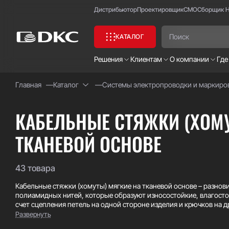
Дистрибьютор
Проектировщик
СМО
Сборщик 
КАТАЛОГ
Решения
Клиентам
О компании
Где
Главная
Каталог
Системы электропроводки и маркиро
Часто ищут:
Специсполнение
КАБЕЛЬНЫЕ СТЯЖКИ (ХОМУ
ТКАНЕВОЙ ОСНОВЕ
43 товара
Кабельные стяжки (хомуты) мягкие на тканевой основе – разнов
полиамидных нитей, которые образуют износостойкие, влагосто
счет сцепления петель на одной стороне изделия и крючков на д
хомутов исключает риск повреждения и перезатяжки кабельных
Развернуть
позволяют легко демонтировать и повторно использовать хому