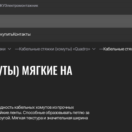
НКУ
Электромонтажник
 купить
Контакты
вки
Кабельные стяжки (хомуты) «Quadro»
Кабельные стя
ТЫ) МЯГКИЕ НА
идность кабельных хомутов из прочных
йкие ленты. Способные образовывать петлю за
ругой. Мягкая текстура и значительная ширина
 жгутов. Конструктивные особенности замка
ты. Хомуты выдерживают до нескольких сотен