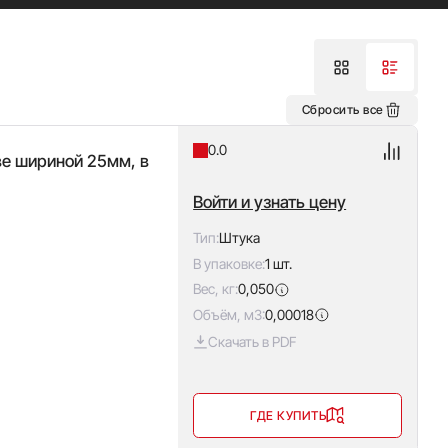
Сбросить все
0.0
ве шириной 25мм, в
Войти и узнать цену
Тип:
Штука
В упаковке:
1 шт.
Вес, кг:
0,050
Объём, м3:
0,00018
Скачать в PDF
ГДЕ КУПИТЬ