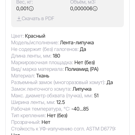
Вес, кг:
Объём, м3:
0,001
0,000006
Скачать в PDF
Цвет:
Красный
Модель/исполнение:
Лента-липучка
Не содержит (без) галогенов:
Да
Длина ленты, мм:
180
Маркировочная площадка:
Нет (без)
Вид/ марка материала:
Полиамид (PA)
Материал:
Ткань
Разъемный замок (многоразовый хомут):
Да
Замок ленточного хомута:
Липучка
Макс. диаметр обхвата (пучка), мм:
51
Ширина ленты, мм:
12.5
Рабочая температура, °C:
-40...85
Тип крепления:
Нет (без)
Прозрачный:
Нет
Стойкость к УФ-излучению согл. ASTM D6779: