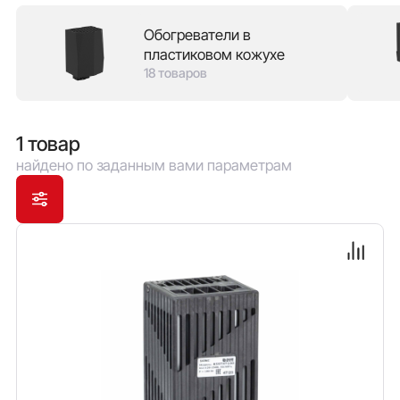
надежностью конструкции, так и с пластиковым
Обогреватели в
кожухом, который защищает от ожога в случае
пластиковом кожухе
прикосновения и позволяет экономить место в
18 товаров
шкафу, монтируя оборудование непосредственно
рядом с обогревателем. В зависимости от мощности
обогрева доступны модели с вентилятором обдува.
1 товар
найдено по заданным вами параметрам