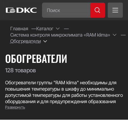
Часто ищут:
Главная
Каталог
Система контроля микроклимата «RAM klima»
Специсполнение
Обогреватели
ОБОГРЕВАТЕЛИ
128 товаров
Обогреватели группы "RAM klima" необходимы для
повышения температуры в шкафу до минимально
допустимой температуры для работы установленного
оборудования и для предупреждения образования
Развернуть
конденсата вследствие высокой влажности воздуха.
Доступная мощность обогрева от 5 до 2000 Вт. В
ассортименте имеются обогреватели как в
алюминиевом корпусе, отличающиеся простотой и