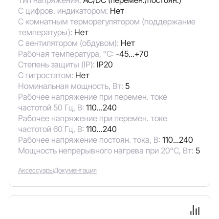
С цифров. индикатором:
Нет
С комнатным терморегулятором (поддержание
температуры):
Нет
С вентилятором (обдувом):
Нет
Рабочая температура, °C:
-45...+70
Степень защиты (IP):
IP20
С гигростатом:
Нет
Номинальная мощность, Вт:
5
Рабочее напряжение при перемен. токе
частотой 50 Гц, В:
110...240
Рабочее напряжение при перемен. токе
частотой 60 Гц, В:
110...240
Рабочее напряжение постоян. тока, В:
110...240
Мощность непрерывного нагрева при 20°C, Вт:
5
Аксессуары
Документация