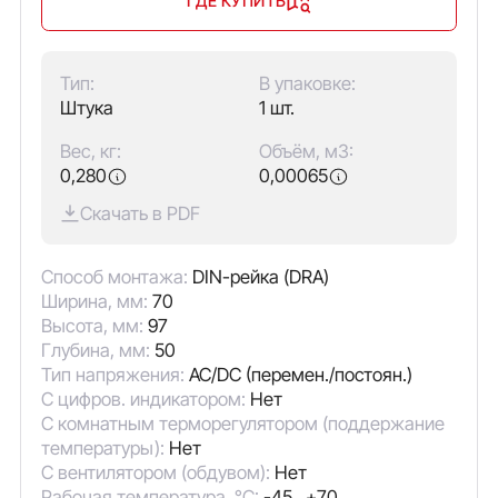
ГДЕ КУПИТЬ
Тип:
В упаковке:
Штука
1 шт.
Вес, кг:
Объём, м3:
0,280
0,00065
Скачать в PDF
Способ монтажа:
DIN-рейка (DRA)
Ширина, мм:
70
Высота, мм:
97
Глубина, мм:
50
Тип напряжения:
AC/DC (перемен./постоян.)
С цифров. индикатором:
Нет
С комнатным терморегулятором (поддержание
температуры):
Нет
С вентилятором (обдувом):
Нет
Рабочая температура, °C:
-45...+70