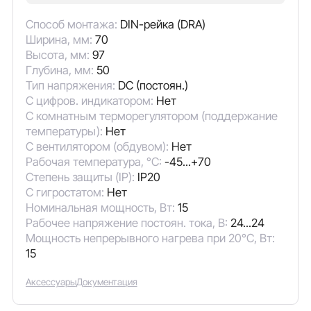
Способ монтажа:
DIN-рейка (DRA)
Ширина, мм:
70
Высота, мм:
97
Глубина, мм:
50
Тип напряжения:
DC (постоян.)
С цифров. индикатором:
Нет
С комнатным терморегулятором (поддержание
температуры):
Нет
С вентилятором (обдувом):
Нет
Рабочая температура, °C:
-45...+70
Степень защиты (IP):
IP20
С гигростатом:
Нет
Номинальная мощность, Вт:
15
Рабочее напряжение постоян. тока, В:
24...24
Мощность непрерывного нагрева при 20°C, Вт:
15
Аксессуары
Документация