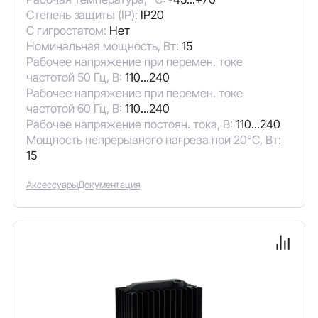
Степень защиты (IP):
IP20
С гигростатом:
Нет
Номинальная мощность, Вт:
15
Рабочее напряжение при перемен. токе
частотой 50 Гц, В:
110...240
Рабочее напряжение при перемен. токе
частотой 60 Гц, В:
110...240
Рабочее напряжение постоян. тока, В:
110...240
Мощность непрерывного нагрева при 20°C, Вт:
15
Аксессуары
Документация