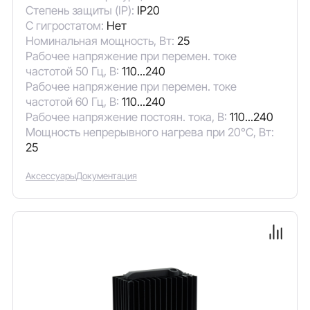
Степень защиты (IP):
IP20
С гигростатом:
Нет
Номинальная мощность, Вт:
25
Рабочее напряжение при перемен. токе
частотой 50 Гц, В:
110...240
Рабочее напряжение при перемен. токе
частотой 60 Гц, В:
110...240
Рабочее напряжение постоян. тока, В:
110...240
Мощность непрерывного нагрева при 20°C, Вт:
25
Аксессуары
Документация