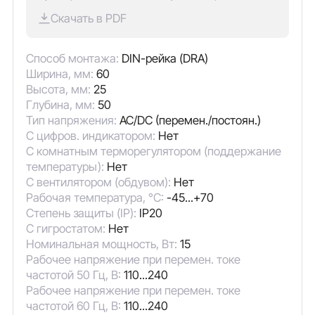
Скачать в PDF
Способ монтажа:
DIN-рейка (DRA)
Ширина, мм:
60
Высота, мм:
25
Глубина, мм:
50
Тип напряжения:
AC/DC (перемен./постоян.)
С цифров. индикатором:
Нет
С комнатным терморегулятором (поддержание
температуры):
Нет
С вентилятором (обдувом):
Нет
Рабочая температура, °C:
-45...+70
Степень защиты (IP):
IP20
С гигростатом:
Нет
Номинальная мощность, Вт:
15
Рабочее напряжение при перемен. токе
частотой 50 Гц, В:
110...240
Рабочее напряжение при перемен. токе
частотой 60 Гц, В:
110...240