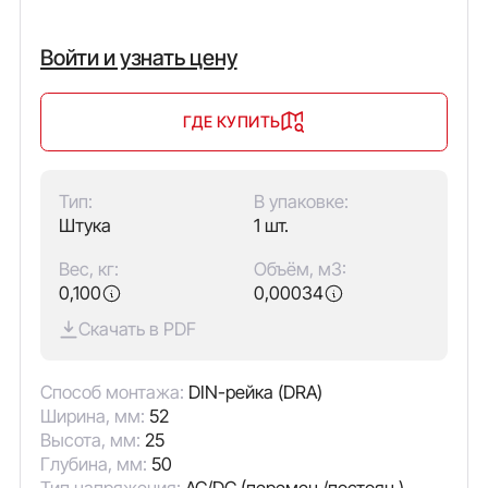
Войти и узнать цену
ГДЕ КУПИТЬ
Тип:
В упаковке:
Штука
1 шт.
Вес, кг:
Объём, м3:
0,100
0,00034
Скачать в PDF
Способ монтажа:
DIN-рейка (DRA)
Ширина, мм:
52
Высота, мм:
25
Глубина, мм:
50
Тип напряжения:
AC/DC (перемен./постоян.)