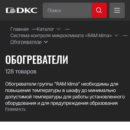
Часто ищут:
Главная
Каталог
Система контроля микроклимата «RAM klima»
Специсполнение
Обогреватели
ОБОГРЕВАТЕЛИ
128 товаров
Обогреватели группы "RAM klima" необходимы для
повышения температуры в шкафу до минимально
допустимой температуры для работы установленного
оборудования и для предупреждения образования
Развернуть
конденсата вследствие высокой влажности воздуха.
Доступная мощность обогрева от 5 до 2000 Вт. В
ассортименте имеются обогреватели как в
алюминиевом корпусе, отличающиеся простотой и