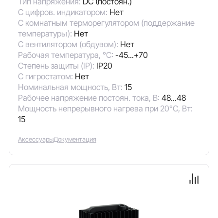
Тип напряжения:
DC (постоян.)
С цифров. индикатором:
Нет
С комнатным терморегулятором (поддержание
температуры):
Нет
С вентилятором (обдувом):
Нет
Рабочая температура, °C:
-45...+70
Степень защиты (IP):
IP20
С гигростатом:
Нет
Номинальная мощность, Вт:
15
Рабочее напряжение постоян. тока, В:
48...48
Мощность непрерывного нагрева при 20°C, Вт:
15
Аксессуары
Документация