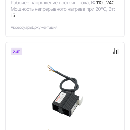
Рабочее напряжение постоян. тока, В:
110...240
Мощность непрерывного нагрева при 20°C, Вт:
15
Аксессуары
Документация
Хит