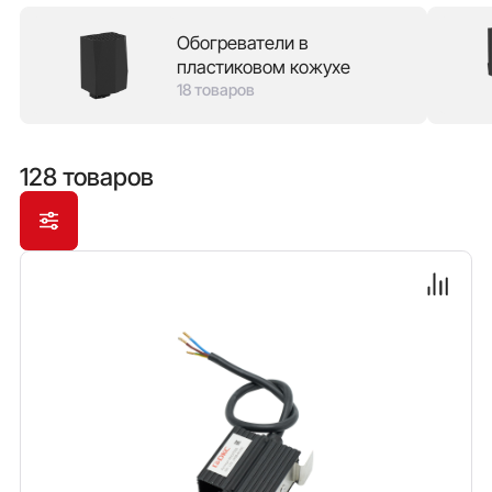
надежностью конструкции, так и с пластиковым
Обогреватели в
кожухом, который защищает от ожога в случае
пластиковом кожухе
прикосновения и позволяет экономить место в
18 товаров
шкафу, монтируя оборудование непосредственно
рядом с обогревателем. В зависимости от мощности
обогрева доступны модели с вентилятором обдува.
128 товаров