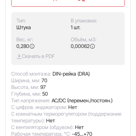
Тип:
В упаковке:
Штука
1 шт.
Вес, кг:
Объём, м3:
0,280
0,00062
Скачать в PDF
Способ монтажа:
DIN-рейка (DRA)
Ширина, мм:
70
Высота, мм:
97
Глубина, мм:
50
Тип напряжения:
AC/DC (перемен./постоян.)
С цифров. индикатором:
Нет
С комнатным терморегулятором (поддержание
температуры):
Нет
С вентилятором (обдувом):
Нет
Рабочая температура, °C:
-45...+70