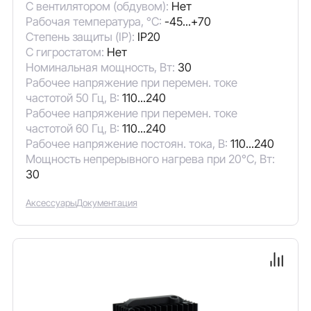
С вентилятором (обдувом):
Нет
Рабочая температура, °C:
-45...+70
Степень защиты (IP):
IP20
С гигростатом:
Нет
Номинальная мощность, Вт:
30
Рабочее напряжение при перемен. токе
частотой 50 Гц, В:
110...240
Рабочее напряжение при перемен. токе
частотой 60 Гц, В:
110...240
Рабочее напряжение постоян. тока, В:
110...240
Мощность непрерывного нагрева при 20°C, Вт:
30
Аксессуары
Документация