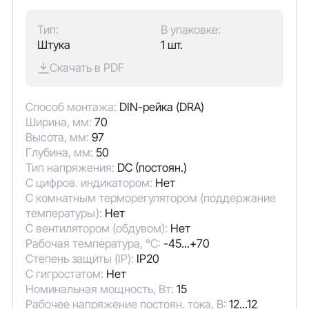
Тип:
В упаковке:
Штука
1 шт.
Скачать в PDF
Способ монтажа:
DIN-рейка (DRA)
Ширина, мм:
70
Высота, мм:
97
Глубина, мм:
50
Тип напряжения:
DC (постоян.)
С цифров. индикатором:
Нет
С комнатным терморегулятором (поддержание
температуры):
Нет
С вентилятором (обдувом):
Нет
Рабочая температура, °C:
-45...+70
Степень защиты (IP):
IP20
С гигростатом:
Нет
Номинальная мощность, Вт:
15
Рабочее напряжение постоян. тока, В:
12...12