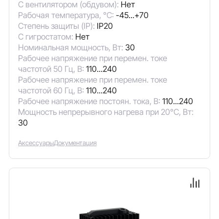
С вентилятором (обдувом):
Нет
Рабочая температура, °C:
-45...+70
Степень защиты (IP):
IP20
С гигростатом:
Нет
Номинальная мощность, Вт:
30
Рабочее напряжение при перемен. токе
частотой 50 Гц, В:
110...240
Рабочее напряжение при перемен. токе
частотой 60 Гц, В:
110...240
Рабочее напряжение постоян. тока, В:
110...240
Мощность непрерывного нагрева при 20°C, Вт:
30
Аксессуары
Документация