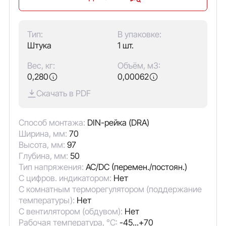
Тип:
В упаковке:
Штука
1 шт.
Вес, кг:
Объём, м3:
0,280
0,00062
Скачать в PDF
Способ монтажа:
DIN-рейка (DRA)
Ширина, мм:
70
Высота, мм:
97
Глубина, мм:
50
Тип напряжения:
AC/DC (перемен./постоян.)
С цифров. индикатором:
Нет
С комнатным терморегулятором (поддержание
температуры):
Нет
С вентилятором (обдувом):
Нет
Рабочая температура, °C:
-45...+70