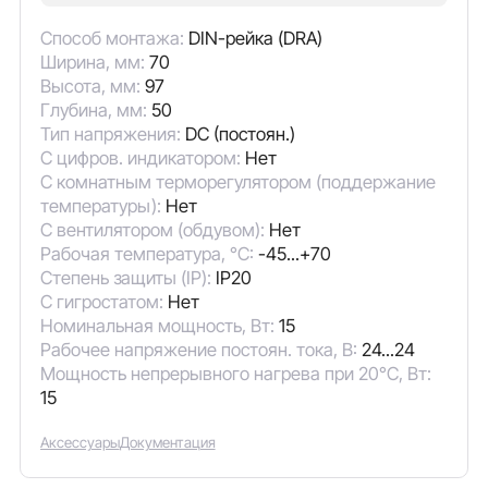
Способ монтажа:
DIN-рейка (DRA)
Ширина, мм:
70
Высота, мм:
97
Глубина, мм:
50
Тип напряжения:
DC (постоян.)
С цифров. индикатором:
Нет
С комнатным терморегулятором (поддержание
температуры):
Нет
С вентилятором (обдувом):
Нет
Рабочая температура, °C:
-45...+70
Степень защиты (IP):
IP20
С гигростатом:
Нет
Номинальная мощность, Вт:
15
Рабочее напряжение постоян. тока, В:
24...24
Мощность непрерывного нагрева при 20°C, Вт:
15
Аксессуары
Документация