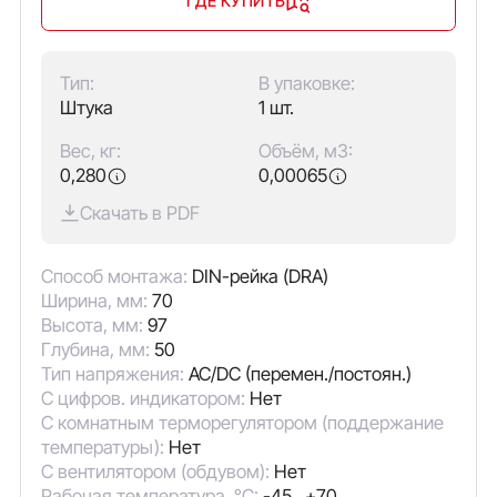
ГДЕ КУПИТЬ
Тип:
В упаковке:
Штука
1 шт.
Вес, кг:
Объём, м3:
0,280
0,00065
Скачать в PDF
Способ монтажа:
DIN-рейка (DRA)
Ширина, мм:
70
Высота, мм:
97
Глубина, мм:
50
Тип напряжения:
AC/DC (перемен./постоян.)
С цифров. индикатором:
Нет
С комнатным терморегулятором (поддержание
температуры):
Нет
С вентилятором (обдувом):
Нет
Рабочая температура, °C:
-45...+70