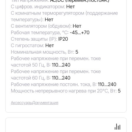
С цифров. индикатором:
Нет
С комнатным терморегулятором (поддержание
температуры):
Нет
С вентилятором (обдувом):
Нет
Рабочая температура, °C:
-45...+70
Степень защиты (IP):
IP20
С гигростатом:
Нет
Номинальная мощность, Вт:
5
Рабочее напряжение при перемен. токе
частотой 50 Гц, В:
110...240
Рабочее напряжение при перемен. токе
частотой 60 Гц, В:
110...240
Рабочее напряжение постоян. тока, В:
110...240
Мощность непрерывного нагрева при 20°C, Вт:
5
Аксессуары
Документация