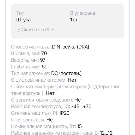
Тип:
В упаковке:
Штука
1 шт.
Скачать в PDF
Способ монтажа:
DIN-рейка (DRA)
Ширина, мм:
70
Высота, мм:
97
Глубина, мм:
50
Тип напряжения:
DC (постоян.)
С цифров. индикатором:
Нет
С комнатным терморегулятором (поддержание
температуры):
Нет
С вентилятором (обдувом):
Нет
Рабочая температура, °C:
-45...+70
Степень защиты (IP):
IP20
С гигростатом:
Нет
Номинальная мощность, Вт:
15
Рабочее напряжение постоян. тока, В:
12...12