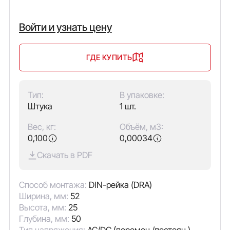
Войти и узнать цену
ГДЕ КУПИТЬ
Тип:
В упаковке:
Штука
1 шт.
Вес, кг:
Объём, м3:
0,100
0,00034
Скачать в PDF
Способ монтажа:
DIN-рейка (DRA)
Ширина, мм:
52
Высота, мм:
25
Глубина, мм:
50
Тип напряжения:
AC/DC (перемен./постоян.)