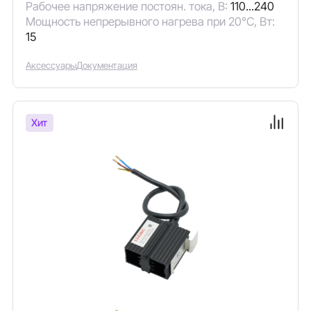
Рабочее напряжение постоян. тока, В:
110...240
Мощность непрерывного нагрева при 20°C, Вт:
15
Аксессуары
Документация
Хит