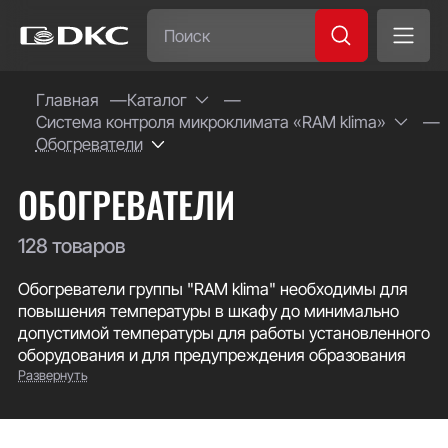
Часто ищут:
Главная
Каталог
Система контроля микроклимата «RAM klima»
Специсполнение
Обогреватели
ОБОГРЕВАТЕЛИ
128 товаров
Обогреватели группы "RAM klima" необходимы для
повышения температуры в шкафу до минимально
допустимой температуры для работы установленного
оборудования и для предупреждения образования
Развернуть
конденсата вследствие высокой влажности воздуха.
Доступная мощность обогрева от 5 до 2000 Вт. В
ассортименте имеются обогреватели как в
алюминиевом корпусе, отличающиеся простотой и