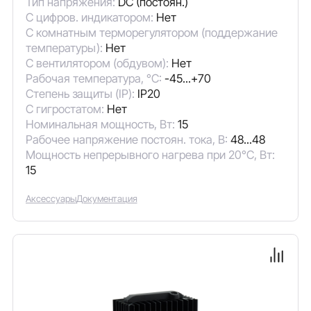
Тип напряжения:
DC (постоян.)
С цифров. индикатором:
Нет
С комнатным терморегулятором (поддержание
температуры):
Нет
С вентилятором (обдувом):
Нет
Рабочая температура, °C:
-45...+70
Степень защиты (IP):
IP20
С гигростатом:
Нет
Номинальная мощность, Вт:
15
Рабочее напряжение постоян. тока, В:
48...48
Мощность непрерывного нагрева при 20°C, Вт:
15
Аксессуары
Документация