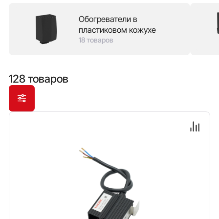
надежностью конструкции, так и с пластиковым
Обогреватели в
кожухом, который защищает от ожога в случае
пластиковом кожухе
прикосновения и позволяет экономить место в
18 товаров
шкафу, монтируя оборудование непосредственно
рядом с обогревателем. В зависимости от мощности
обогрева доступны модели с вентилятором обдува.
128 товаров