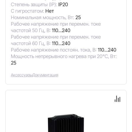
Степень защиты (IP):
IP20
С гигростатом:
Нет
Номинальная мощность, Вт:
25
Рабочее напряжение при перемен. токе
частотой 50 Гц, В:
110...240
Рабочее напряжение при перемен. токе
частотой 60 Гц, В:
110...240
Рабочее напряжение постоян. тока, В:
110...240
Мощность непрерывного нагрева при 20°C, Вт:
25
Аксессуары
Документация