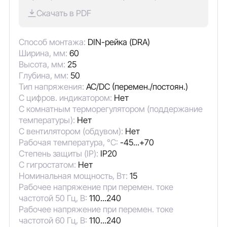
Скачать в PDF
Способ монтажа:
DIN-рейка (DRA)
Ширина, мм:
60
Высота, мм:
25
Глубина, мм:
50
Тип напряжения:
AC/DC (перемен./постоян.)
С цифров. индикатором:
Нет
С комнатным терморегулятором (поддержание
температуры):
Нет
С вентилятором (обдувом):
Нет
Рабочая температура, °C:
-45...+70
Степень защиты (IP):
IP20
С гигростатом:
Нет
Номинальная мощность, Вт:
15
Рабочее напряжение при перемен. токе
частотой 50 Гц, В:
110...240
Рабочее напряжение при перемен. токе
частотой 60 Гц, В:
110...240