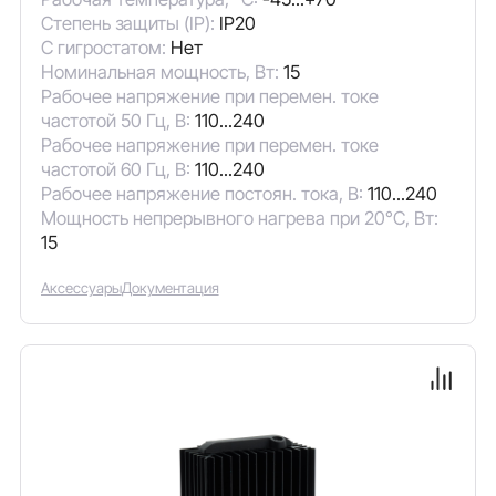
Степень защиты (IP):
IP20
С гигростатом:
Нет
Номинальная мощность, Вт:
15
Рабочее напряжение при перемен. токе
частотой 50 Гц, В:
110...240
Рабочее напряжение при перемен. токе
частотой 60 Гц, В:
110...240
Рабочее напряжение постоян. тока, В:
110...240
Мощность непрерывного нагрева при 20°C, Вт:
15
Аксессуары
Документация