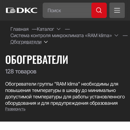
Часто ищут:
Главная
Каталог
Система контроля микроклимата «RAM klima»
Специсполнение
Обогреватели
ОБОГРЕВАТЕЛИ
128 товаров
Обогреватели группы "RAM klima" необходимы для
повышения температуры в шкафу до минимально
допустимой температуры для работы установленного
оборудования и для предупреждения образования
Развернуть
конденсата вследствие высокой влажности воздуха.
Доступная мощность обогрева от 5 до 2000 Вт. В
ассортименте имеются обогреватели как в
алюминиевом корпусе, отличающиеся простотой и