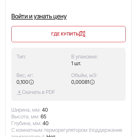
Войти и узнать цену
ГДЕ КУПИТЬ
Тип:
В упаковке:
1 шт.
Вес, кг:
Объём, м3:
0,100
0,00081
Скачать в PDF
Ширина, мм:
40
Высота, мм:
65
Глубина, мм:
40
С комнатным терморегулятором (поддержание
температуры):
Нет