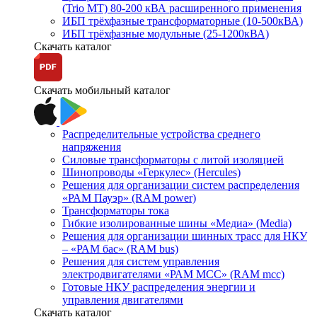
(Trio MT) 80-200 кВА расширенного применения
ИБП трёхфазные трансформаторные (10-500кВА)
ИБП трёхфазные модульные (25-1200кВА)
Скачать каталог
Скачать мобильный каталог
Распределительные устройства среднего
напряжения
Силовые трансформаторы с литой изоляцией
Шинопроводы «Геркулес» (Hercules)
Решения для организации систем распределения
«РАМ Пауэр» (RAM power)
Трансформаторы тока
Гибкие изолированные шины «Медиа» (Media)
Решения для организации шинных трасс для НКУ
– «РАМ бас» (RAM bus)
Решения для систем управления
электродвигателями «РАМ МСС» (RAM mcc)
Готовые НКУ распределения энергии и
управления двигателями
Скачать каталог