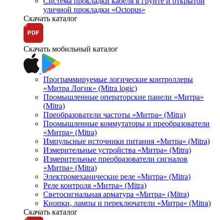
Система прокладки кабеля в грунте и открытой
уличной прокладки «Octopus»
Скачать каталог
Скачать мобильный каталог
Программируемые логические контроллеры
«Митра Логик» (Mitra logic)
Промышленные операторские панели «Митра»
(Mitra)
Преобразователи частоты «Митра» (Mitra)
Промышленные коммутаторы и преобразователи
«Митра» (Mitra)
Импульсные источники питания «Митра» (Mitra)
Измерительные устройства «Митра» (Mitra)
Измерительные преобразователи сигналов
«Митра» (Mitra)
Электромеханические реле «Митра» (Mitra)
Реле контроля «Митра» (Mitra)
Светосигнальная арматура «Митра» (Mitra)
Кнопки, лампы и переключатели «Митра» (Mitra)
Скачать каталог