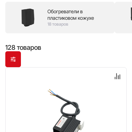
надежностью конструкции, так и с пластиковым
Обогреватели в
кожухом, который защищает от ожога в случае
пластиковом кожухе
прикосновения и позволяет экономить место в
18 товаров
шкафу, монтируя оборудование непосредственно
рядом с обогревателем. В зависимости от мощности
обогрева доступны модели с вентилятором обдува.
128 товаров