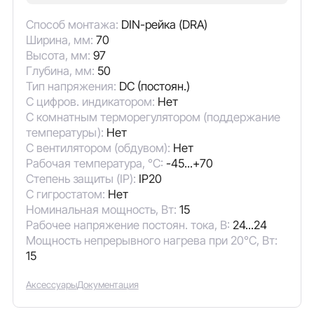
Способ монтажа:
DIN-рейка (DRA)
Ширина, мм:
70
Высота, мм:
97
Глубина, мм:
50
Тип напряжения:
DC (постоян.)
С цифров. индикатором:
Нет
С комнатным терморегулятором (поддержание
температуры):
Нет
С вентилятором (обдувом):
Нет
Рабочая температура, °C:
-45...+70
Степень защиты (IP):
IP20
С гигростатом:
Нет
Номинальная мощность, Вт:
15
Рабочее напряжение постоян. тока, В:
24...24
Мощность непрерывного нагрева при 20°C, Вт:
15
Аксессуары
Документация