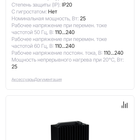
Степень защиты (IP):
IP20
С гигростатом:
Нет
Номинальная мощность, Вт:
25
Рабочее напряжение при перемен. токе
частотой 50 Гц, В:
110...240
Рабочее напряжение при перемен. токе
частотой 60 Гц, В:
110...240
Рабочее напряжение постоян. тока, В:
110...240
Мощность непрерывного нагрева при 20°C, Вт:
25
Аксессуары
Документация