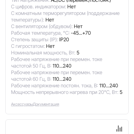
С цифров. индикатором:
Нет
С комнатным терморегулятором (поддержание
температуры):
Нет
С вентилятором (обдувом):
Нет
Рабочая температура, °C:
-45...+70
Степень защиты (IP):
IP20
С гигростатом:
Нет
Номинальная мощность, Вт:
5
Рабочее напряжение при перемен. токе
частотой 50 Гц, В:
110...240
Рабочее напряжение при перемен. токе
частотой 60 Гц, В:
110...240
Рабочее напряжение постоян. тока, В:
110...240
Мощность непрерывного нагрева при 20°C, Вт:
5
Аксессуары
Документация