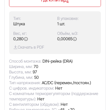
ГДЕ КУПИТЬ
Тип:
В упаковке:
Штука
1 шт.
Вес, кг:
Объём, м3:
0,280
0,00065
Скачать в PDF
Способ монтажа:
DIN-рейка (DRA)
Ширина, мм:
70
Высота, мм:
97
Глубина, мм:
50
Тип напряжения:
AC/DC (перемен./постоян.)
С цифров. индикатором:
Нет
С комнатным терморегулятором (поддержание
температуры):
Нет
С вентилятором (обдувом):
Нет
Рабочая температура, °C:
-45...+70