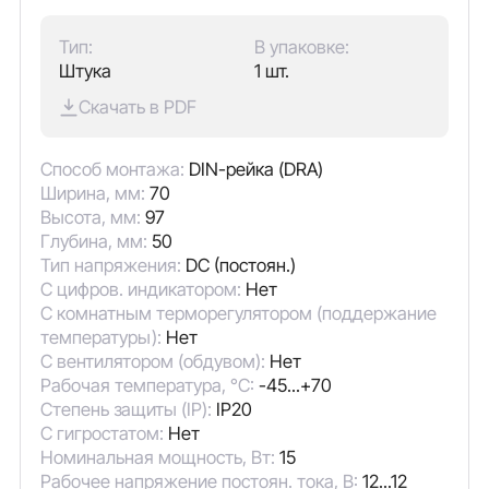
Тип:
В упаковке:
Штука
1 шт.
Скачать в PDF
Способ монтажа:
DIN-рейка (DRA)
Ширина, мм:
70
Высота, мм:
97
Глубина, мм:
50
Тип напряжения:
DC (постоян.)
С цифров. индикатором:
Нет
С комнатным терморегулятором (поддержание
температуры):
Нет
С вентилятором (обдувом):
Нет
Рабочая температура, °C:
-45...+70
Степень защиты (IP):
IP20
С гигростатом:
Нет
Номинальная мощность, Вт:
15
Рабочее напряжение постоян. тока, В:
12...12