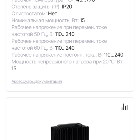
Степень защиты (IP):
IP20
С гигростатом:
Нет
Номинальная мощность, Вт:
15
Рабочее напряжение при перемен. токе
частотой 50 Гц, В:
110...240
Рабочее напряжение при перемен. токе
частотой 60 Гц, В:
110...240
Рабочее напряжение постоян. тока, В:
110...240
Мощность непрерывного нагрева при 20°C, Вт:
15
Аксессуары
Документация