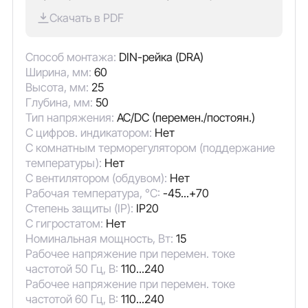
Скачать в PDF
Способ монтажа:
DIN-рейка (DRA)
Ширина, мм:
60
Высота, мм:
25
Глубина, мм:
50
Тип напряжения:
AC/DC (перемен./постоян.)
С цифров. индикатором:
Нет
С комнатным терморегулятором (поддержание
температуры):
Нет
С вентилятором (обдувом):
Нет
Рабочая температура, °C:
-45...+70
Степень защиты (IP):
IP20
С гигростатом:
Нет
Номинальная мощность, Вт:
15
Рабочее напряжение при перемен. токе
частотой 50 Гц, В:
110...240
Рабочее напряжение при перемен. токе
частотой 60 Гц, В:
110...240