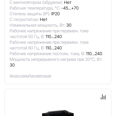
С вентилятором (обдувом):
Нет
Рабочая температура, °C:
-45...+70
Степень защиты (IP):
IP20
С гигростатом:
Нет
Номинальная мощность, Вт:
30
Рабочее напряжение при перемен. токе
частотой 50 Гц, В:
110...240
Рабочее напряжение при перемен. токе
частотой 60 Гц, В:
110...240
Рабочее напряжение постоян. тока, В:
110...240
Мощность непрерывного нагрева при 20°C, Вт:
30
Аксессуары
Документация