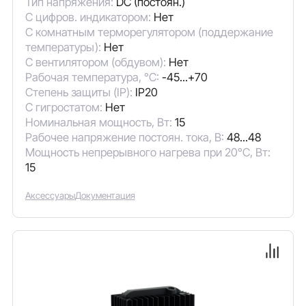
Тип напряжения:
DC (постоян.)
С цифров. индикатором:
Нет
С комнатным терморегулятором (поддержание
температуры):
Нет
С вентилятором (обдувом):
Нет
Рабочая температура, °C:
-45...+70
Степень защиты (IP):
IP20
С гигростатом:
Нет
Номинальная мощность, Вт:
15
Рабочее напряжение постоян. тока, В:
48...48
Мощность непрерывного нагрева при 20°C, Вт:
15
Аксессуары
Документация