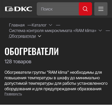
Часто ищут:
Главная
Каталог
Система контроля микроклимата «RAM klima»
Специсполнение
Обогреватели
ОБОГРЕВАТЕЛИ
128 товаров
Обогреватели группы "RAM klima" необходимы для
повышения температуры в шкафу до минимально
допустимой температуры для работы установленного
оборудования и для предупреждения образования
Развернуть
конденсата вследствие высокой влажности воздуха.
Доступная мощность обогрева от 5 до 2000 Вт. В
ассортименте имеются обогреватели как в
алюминиевом корпусе, отличающиеся простотой и