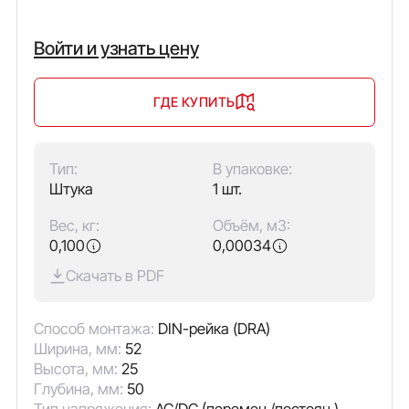
Войти и узнать цену
ГДЕ КУПИТЬ
Тип:
В упаковке:
Штука
1 шт.
Вес, кг:
Объём, м3:
0,100
0,00034
Скачать в PDF
Способ монтажа:
DIN-рейка (DRA)
Ширина, мм:
52
Высота, мм:
25
Глубина, мм:
50
Тип напряжения:
AC/DC (перемен./постоян.)