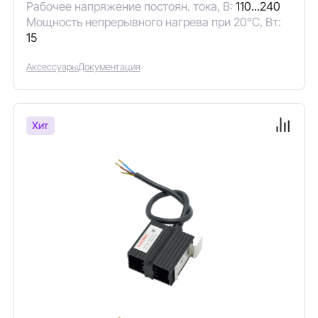
Рабочее напряжение постоян. тока, В:
110...240
Мощность непрерывного нагрева при 20°C, Вт:
15
Аксессуары
Документация
Хит