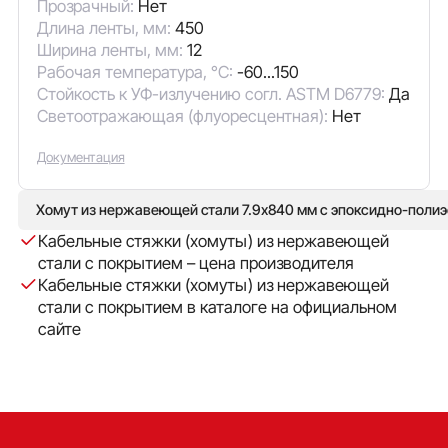
Прозрачный:
Нет
Длина ленты, мм:
450
Ширина ленты, мм:
12
Рабочая температура, °C:
-60...150
Стойкость к УФ-излучению согл. ASTM D6779:
Да
Светоотражающая (флуоресцентная):
Нет
Документация
Хомут из нержавеющей стали 7.9x840 мм с эпоксидно-поли
Кабельные стяжки (хомуты) из нержавеющей
стали с покрытием – цена производителя
Кабельные стяжки (хомуты) из нержавеющей
стали с покрытием в каталоге на официальном
сайте