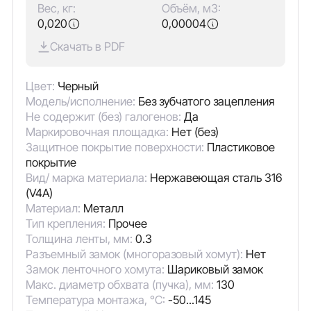
Вес, кг:
Объём, м3:
0,020
0,00004
Скачать в PDF
Цвет:
Черный
Модель/исполнение:
Без зубчатого зацепления
Не содержит (без) галогенов:
Да
Маркировочная площадка:
Нет (без)
Защитное покрытие поверхности:
Пластиковое
покрытие
Вид/ марка материала:
Нержавеющая сталь 316
(V4A)
Материал:
Металл
Тип крепления:
Прочее
Толщина ленты, мм:
0.3
Разъемный замок (многоразовый хомут):
Нет
Замок ленточного хомута:
Шариковый замок
Макс. диаметр обхвата (пучка), мм:
130
Температура монтажа, °C:
-50...145