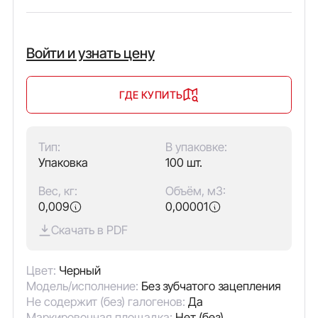
Войти и узнать цену
ГДЕ КУПИТЬ
Тип:
В упаковке:
Упаковка
100 шт.
Вес, кг:
Объём, м3:
0,009
0,00001
Скачать в PDF
Цвет:
Черный
Модель/исполнение:
Без зубчатого зацепления
Не содержит (без) галогенов:
Да
Маркировочная площадка:
Нет (без)