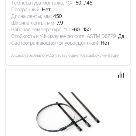
Температура монтажа, °C:
-50...145
Прозрачный:
Нет
Длина ленты, мм:
450
Ширина ленты, мм:
7.9
Рабочая температура, °C:
-60...150
Стойкость к УФ-излучению согл. ASTM D6779:
Да
Светоотражающая (флуоресцентная):
Нет
Аксессуары
Аналоги
Сопутствующие товары
Документация