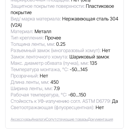
Защитное покрытие поверхности:
Пластиковое
покрытие
Вид/ марка материала:
Нержавеющая сталь 304
(V2A)
Материал:
Металл
Тип крепления:
Прочее
Толщина ленты, мм:
0.25
Разъемный замок (многоразовый хомут):
Нет
Замок ленточного хомута:
Шариковый замок
Макс. диаметр обхвата (пучка), мм:
135
Температура монтажа, °C:
-50...145
Прозрачный:
Нет
Длина ленты, мм:
450
Ширина ленты, мм:
7.9
Рабочая температура, °C:
-60...150
Стойкость к УФ-излучению согл. ASTM D6779:
Да
Светоотражающая (флуоресцентная):
Нет
Аксессуары
Аналоги
Сопутствующие товары
Документация