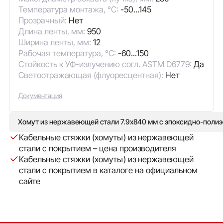
Температура монтажа, °C:
-50...145
Прозрачный:
Нет
Длина ленты, мм:
950
Ширина ленты, мм:
12
Рабочая температура, °C:
-60...150
Стойкость к УФ-излучению согл. ASTM D6779:
Да
Светоотражающая (флуоресцентная):
Нет
Документация
Хомут из нержавеющей стали 7.9x840 мм с эпоксидно-поли
Кабельные стяжки (хомуты) из нержавеющей
стали с покрытием – цена производителя
Кабельные стяжки (хомуты) из нержавеющей
стали с покрытием в каталоге на официальном
сайте