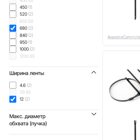
400
(0)
450
(1)
520
(2)
650
(0)
680
(2)
840
(2)
Аналоги
Сопутст
950
(1)
1000
(2)
1200
(0)
Ширина ленты
4.6
(2)
7.9
(0)
12
(2)
Макс. диаметр
обхвата (пучка)
24
(0)