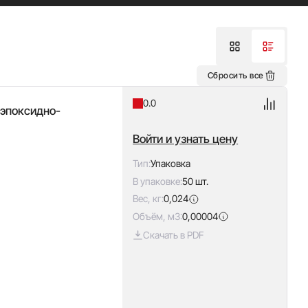
Сбросить все
0.0
 эпоксидно-
Войти и узнать цену
Тип:
Упаковка
В упаковке:
50 шт.
Вес, кг:
0,024
Объём, м3:
0,00004
Скачать в PDF