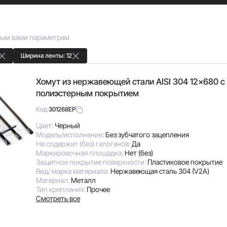
ным вами параметрам
Ширина ленты: 12
Хомут из нержавеющей стали AISI 304 12x680 с
полиэстерным покрытием
301268EP
Код:
Цвет:
Черный
Модель/исполнение:
Без зубчатого зацепления
Не содержит (без) галогенов:
Да
Маркировочная площадка:
Нет (без)
Защитное покрытие поверхности:
Пластиковое покрытие
Вид/ марка материала:
Нержавеющая сталь 304 (V2A)
Материал:
Металл
Тип крепления:
Прочее
Смотреть все