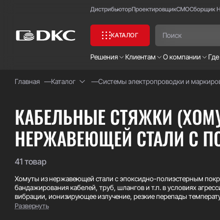
Дистрибьютор
Проектировщик
СМО
Сборщик 
КАТАЛОГ
Решения
Клиентам
О компании
Где
Главная
Каталог
Системы электропроводки и маркиро
Часто ищут:
Специсполнение
КАБЕЛЬНЫЕ СТЯЖКИ (ХОМУ
НЕРЖАВЕЮЩЕЙ СТАЛИ С П
41 товар
Хомуты из нержавеющей стали с эпоксидно-полиэстерным покр
бандажирования кабелей, труб, шлангов и т.п. в условиях агрес
вибрации, ионизирующее излучение, резкие перепады температу
Одно из преимуществ хомутов из нержавеющей стали AISI 304/AIS
Развернуть
повышает устойчивость к химическим воздействиям, а также с