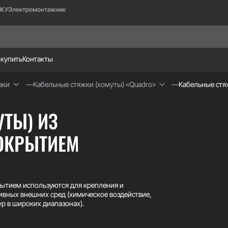
НКУ
Электромонтажник
 купить
Контакты
вки
Кабельные стяжки (хомуты) «Quadro»
Кабельные стя
ТЫ) ИЗ
ОКРЫТИЕМ
ытием используются для крепления и
сивных внешних сред (химическое воздействие,
р в широких диапазонах).
I 316 – покрытие, которое сглаживает кромки,
нимает вопрос совместимости металлов по ГОСТ