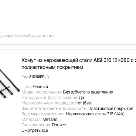
вующие товары
Документация
Хомут из нержавеющей стали AISI 316 12x680 с
полиэстерным покрытием
311268EP
Код:
Цвет:
Черный
Модель/исполнение:
Без зубчатого зацепления
Не содержит (без) галогенов:
Да
Маркировочная площадка:
Нет (без)
Защитное покрытие поверхности:
Пластиковое покрытие
Вид/ марка материала:
Нержавеющая сталь 316 (V4A)
Материал:
Металл
Тип крепления:
Прочее
Смотреть все