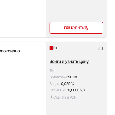
ГДЕ КУПИТЬ
0.0
 эпоксидно-
Войти и узнать цену
Тип:
В упаковке:
50 шт.
Вес, кг:
0,029
Объём, м3:
0,00007
Скачать в PDF