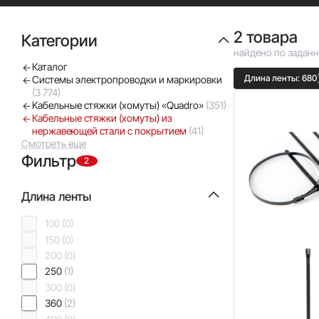
9.005-72.
2 товара
Категории
найдено по задан
Каталог
Длина ленты: 680
Системы электропроводки и маркировки
(3 774)
Кабельные стяжки (хомуты) «Quadro»
(351)
Кабельные стяжки (хомуты) из
нержавеющей стали с покрытием
(41)
Смотреть еще
Фильтр
2
Длина ленты
100
(0)
150
(0)
200
(0)
250
(1)
300
(0)
360
(2)