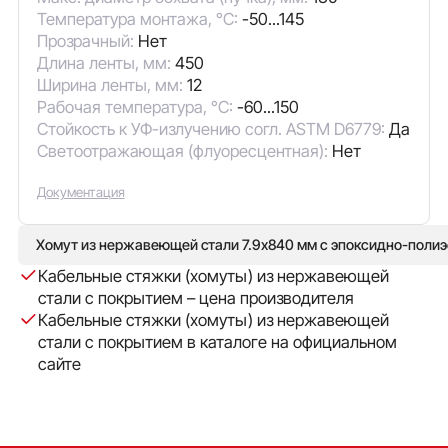
Температура монтажа, °C:
-50...145
Прозрачный:
Нет
Длина ленты, мм:
450
Ширина ленты, мм:
12
Рабочая температура, °C:
-60...150
Стойкость к УФ-излучению согл. ASTM D6779:
Да
Светоотражающая (флуоресцентная):
Нет
Документация
Хомут из нержавеющей стали 7.9x840 мм с эпоксидно-поли
Кабельные стяжки (хомуты) из нержавеющей
стали с покрытием – цена производителя
Кабельные стяжки (хомуты) из нержавеющей
стали с покрытием в каталоге на официальном
сайте