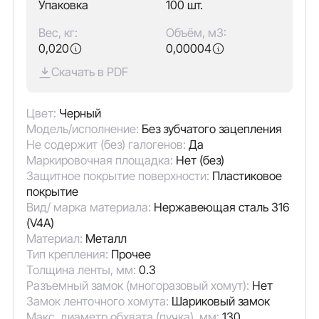
Упаковка
100 шт.
Вес, кг:
Объём, м3:
0,020
0,00004
Скачать в PDF
Цвет:
Черный
Модель/исполнение:
Без зубчатого зацепления
Не содержит (без) галогенов:
Да
Маркировочная площадка:
Нет (без)
Защитное покрытие поверхности:
Пластиковое
покрытие
Вид/ марка материала:
Нержавеющая сталь 316
(V4A)
Материал:
Металл
Тип крепления:
Прочее
Толщина ленты, мм:
0.3
Разъемный замок (многоразовый хомут):
Нет
Замок ленточного хомута:
Шариковый замок
Макс. диаметр обхвата (пучка), мм:
130