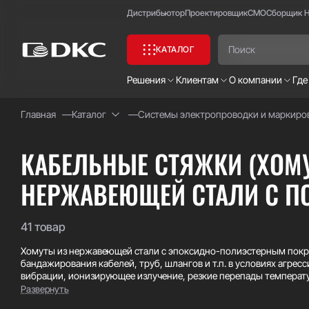
Дистрибьютор
Проектировщик
СМО
Сборщик 
КАТАЛОГ
Решения
Клиентам
О компании
Где
Главная
Каталог
Системы электропроводки и маркиро
Часто ищут:
Специсполнение
КАБЕЛЬНЫЕ СТЯЖКИ (ХОМУ
НЕРЖАВЕЮЩЕЙ СТАЛИ С П
41 товар
Хомуты из нержавеющей стали с эпоксидно-полиэстерным покр
бандажирования кабелей, труб, шлангов и т.п. в условиях агрес
вибрации, ионизирующее излучение, резкие перепады температу
Одно из преимуществ хомутов из нержавеющей стали AISI 304/AIS
Развернуть
повышает устойчивость к химическим воздействиям, а также с