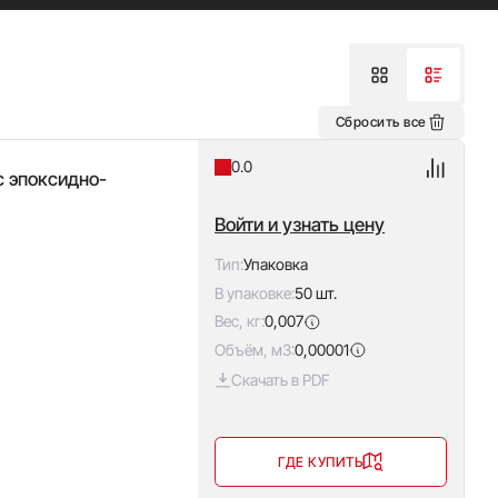
Сбросить все
0.0
с эпоксидно-
Войти и узнать цену
Тип:
Упаковка
В упаковке:
50 шт.
Вес, кг:
0,007
Объём, м3:
0,00001
Скачать в PDF
ГДЕ КУПИТЬ