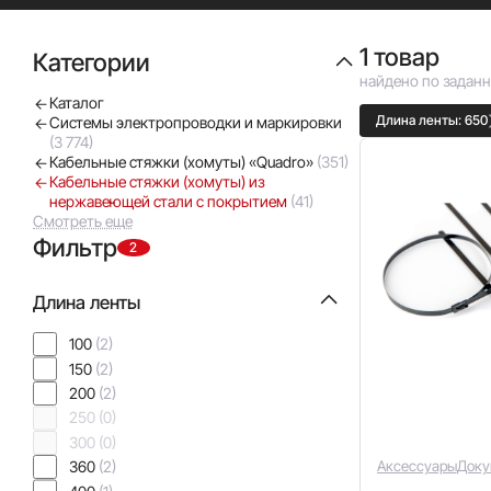
9.005-72.
1 товар
Категории
найдено по задан
Каталог
Длина ленты: 650
Системы электропроводки и маркировки
(3 774)
Кабельные стяжки (хомуты) «Quadro»
(351)
Кабельные стяжки (хомуты) из
нержавеющей стали с покрытием
(41)
Смотреть еще
Фильтр
2
Длина ленты
100
(2)
150
(2)
200
(2)
250
(0)
300
(0)
360
(2)
Аксессуары
Доку