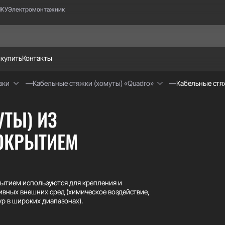
НКУ
Электромонтажник
 купить
Контакты
вки
Кабельные стяжки (хомуты) «Quadro»
Кабельные стя
ТЫ) ИЗ
ОКРЫТИЕМ
ытием используются для крепления и
сивных внешних сред (химическое воздействие,
р в широких диапазонах).
I 316 – покрытие, которое сглаживает кромки,
нимает вопрос совместимости металлов по ГОСТ