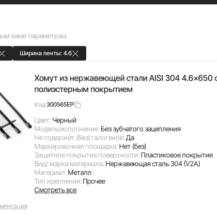
ным вами параметрам
Ширина ленты: 4.6
Хомут из нержавеющей стали AISI 304 4.6x650 
полиэстерным покрытием
300565EP
Код:
Цвет:
Черный
Модель/исполнение:
Без зубчатого зацепления
Не содержит (без) галогенов:
Да
Маркировочная площадка:
Нет (без)
Защитное покрытие поверхности:
Пластиковое покрытие
Вид/ марка материала:
Нержавеющая сталь 304 (V2A)
Материал:
Металл
Тип крепления:
Прочее
Смотреть все
ментация