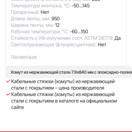
Температура монтажа, °C:
-50...145
Прозрачный:
Нет
Длина ленты, мм:
950
Ширина ленты, мм:
12
Рабочая температура, °C:
-60...150
Стойкость к УФ-излучению согл. ASTM D6779:
Да
Светоотражающая (флуоресцентная):
Нет
Документация
Хомут из нержавеющей стали 7.9x840 мм с эпоксидно-поли
Кабельные стяжки (хомуты) из нержавеющей
стали с покрытием – цена производителя
Кабельные стяжки (хомуты) из нержавеющей
стали с покрытием в каталоге на официальном
сайте