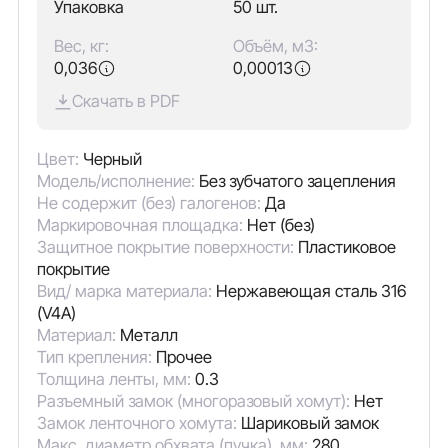
Упаковка
50 шт.
Вес, кг:
Объём, м3:
0,036
0,00013
Скачать в PDF
Цвет:
Черный
Модель/исполнение:
Без зубчатого зацепления
Не содержит (без) галогенов:
Да
Маркировочная площадка:
Нет (без)
Защитное покрытие поверхности:
Пластиковое
покрытие
Вид/ марка материала:
Нержавеющая сталь 316
(V4A)
Материал:
Металл
Тип крепления:
Прочее
Толщина ленты, мм:
0.3
Разъемный замок (многоразовый хомут):
Нет
Замок ленточного хомута:
Шариковый замок
Макс. диаметр обхвата (пучка), мм:
280