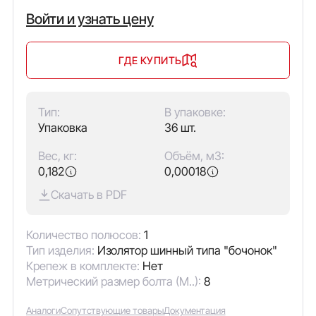
Войти и узнать цену
ГДЕ КУПИТЬ
Тип:
В упаковке:
Упаковка
36 шт.
Вес, кг:
Объём, м3:
0,182
0,00018
Скачать в PDF
Количество полюсов:
1
Тип изделия:
Изолятор шинный типа "бочонок"
Крепеж в комплекте:
Нет
Метрический размер болта (М..):
8
Аналоги
Сопутствующие товары
Документация