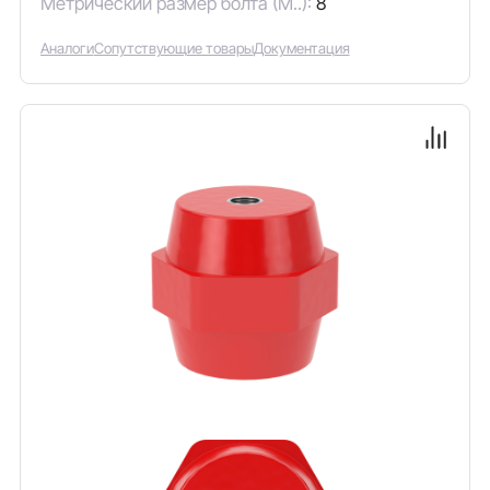
Метрический размер болта (М..):
8
Аналоги
Сопутствующие товары
Документация