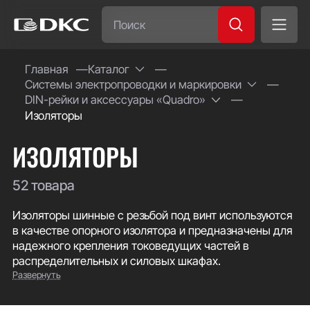
Часто ищут:
Главная
Каталог
Системы электропроводки и маркировки
Специсполнение
DIN-рейки и аксессуары «Quadro»
Изоляторы
ИЗОЛЯТОРЫ
52 товара
Изоляторы шинные с резьбой под винт используются
в качестве опорного изолятора и предназначены для
надежного крепления токоведущих частей в
распределительных и силовых шкафах.
Развернуть
Изоляторы ДКС изготовлены из полиэстера с
армированным стекловолокном, обладающего