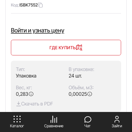
Код:
ISBK7552
Войти и узнать цену
ГДЕ КУПИТЬ
Тип:
В упаковке:
Упаковка
24 шт.
Вес, кг:
Объём, м3:
0,283
0,00025
Скачать в PDF
ПРИНИМАЮ
Количество полюсов:
1
Каталог
Сравнение
Чат
Зайти
Тип изделия:
Изолятор шинный типа "бочонок"