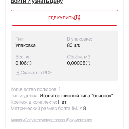
Войти и узнать цену
ГДЕ КУПИТЬ
Тип:
В упаковке:
Упаковка
80 шт.
Вес, кг:
Объём, м3:
0,106
0,00008
Скачать в PDF
Количество полюсов:
1
Тип изделия:
Изолятор шинный типа "бочонок"
Крепеж в комплекте:
Нет
Метрический размер болта (М..):
8
Аналоги
Сопутствующие товары
Документация