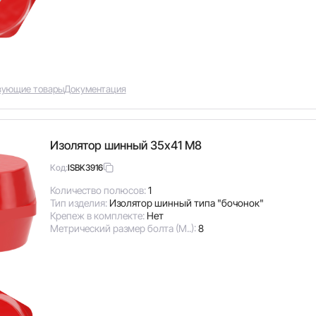
вующие товары
Документация
Изолятор шинный 35х41 М8
ISBK3916
Код:
Количество полюсов:
1
Тип изделия:
Изолятор шинный типа "бочонок"
Крепеж в комплекте:
Нет
Метрический размер болта (М..):
8