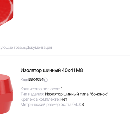
вующие товары
Документация
Изолятор шинный 40х41 М8
ISBK4054
Код:
Количество полюсов:
1
Тип изделия:
Изолятор шинный типа "бочонок"
Крепеж в комплекте:
Нет
Метрический размер болта (М..):
8