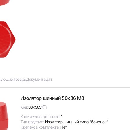
вующие товары
Документация
Изолятор шинный 50х36 М8
ISBK5051
Код:
Количество полюсов:
1
Тип изделия:
Изолятор шинный типа "бочонок"
Крепеж в комплекте:
Нет