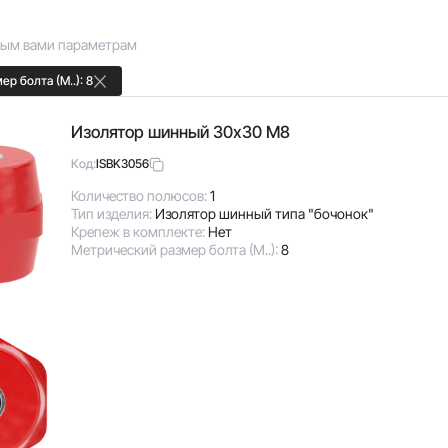
ным вами параметрам
р болта (М..): 8
Изолятор шинный 30х30 М8
ISBK3056
Код:
Количество полюсов:
1
Тип изделия:
Изолятор шинный типа "бочонок"
Крепеж в комплекте:
Нет
Метрический размер болта (М..):
8