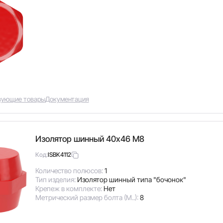
вующие товары
Документация
Изолятор шинный 40х46 М8
ISBK4112
Код:
Количество полюсов:
1
Тип изделия:
Изолятор шинный типа "бочонок"
Крепеж в комплекте:
Нет
Метрический размер болта (М..):
8