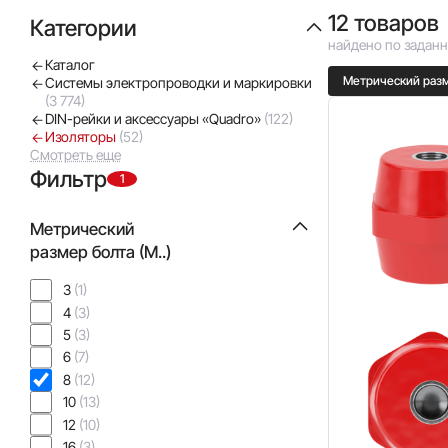
12 товаров
Категории
найдено по задан
Каталог
Метрический разме
Системы электропроводки и маркировки
(3 774)
DIN-рейки и аксессуары «Quadro»
(122)
Изоляторы
(52)
Смотреть еще
Фильтр
1
Метрический
размер болта (М..)
3
(1)
4
(3)
5
(3)
6
(7)
8
(12)
10
(13)
12
(10)
16
(3)