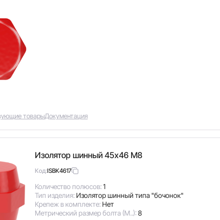
вующие товары
Документация
Изолятор шинный 45х46 М8
ISBK4617
Код:
Количество полюсов:
1
Тип изделия:
Изолятор шинный типа "бочонок"
Крепеж в комплекте:
Нет
Метрический размер болта (М..):
8