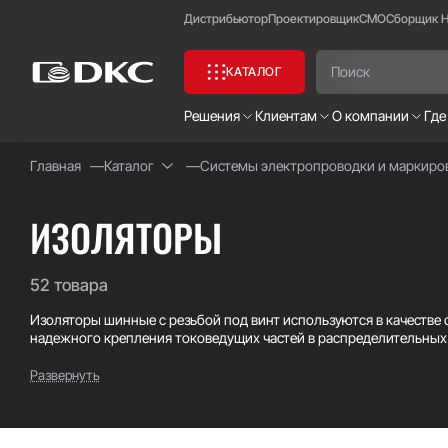
Дистрибьютор
Проектировщик
СМО
Сборщик 
КАТАЛОГ
Решения
Клиентам
О компании
Где
Главная
Каталог
Системы электропроводки и маркиро
Часто ищут:
Специсполнение
ИЗОЛЯТОРЫ
52 товара
Изоляторы шинные с резьбой под винт используются в качестве
надежного крепления токоведущих частей в распределительных
Изоляторы ДКС изготовлены из полиэстера с армированным ст
Развернуть
старению и горению.