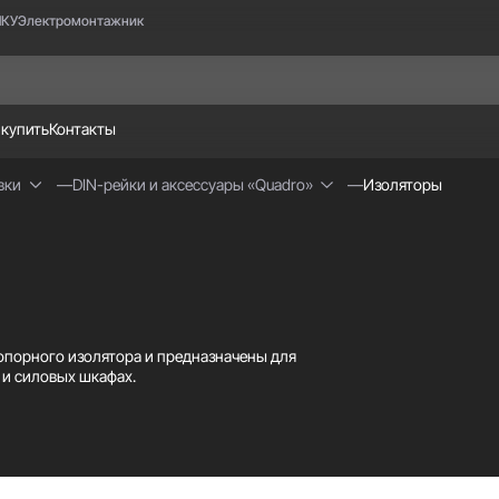
НКУ
Электромонтажник
 купить
Контакты
вки
DIN-рейки и аксессуары «Quadro»
Изоляторы
 опорного изолятора и предназначены для
 и силовых шкафах.
екловолокном, обладающего стойкостью к