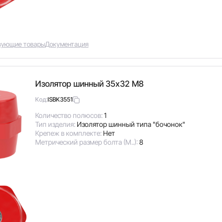
вующие товары
Документация
Изолятор шинный 35х32 М8
ISBK3551
Код:
Количество полюсов:
1
Тип изделия:
Изолятор шинный типа "бочонок"
Крепеж в комплекте:
Нет
Метрический размер болта (М..):
8