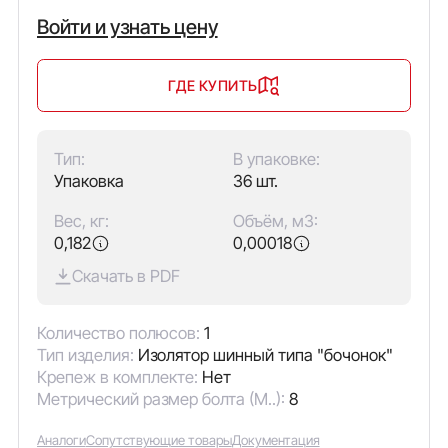
Войти и узнать цену
ГДЕ КУПИТЬ
Тип:
В упаковке:
Упаковка
36 шт.
Вес, кг:
Объём, м3:
0,182
0,00018
Скачать в PDF
Количество полюсов:
1
Тип изделия:
Изолятор шинный типа "бочонок"
Крепеж в комплекте:
Нет
Метрический размер болта (М..):
8
Аналоги
Сопутствующие товары
Документация