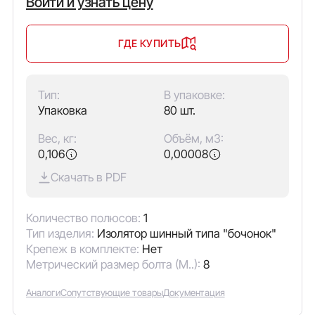
Войти и узнать цену
ГДЕ КУПИТЬ
Тип:
В упаковке:
Упаковка
80 шт.
Вес, кг:
Объём, м3:
0,106
0,00008
Скачать в PDF
Количество полюсов:
1
Тип изделия:
Изолятор шинный типа "бочонок"
Крепеж в комплекте:
Нет
Метрический размер болта (М..):
8
Аналоги
Сопутствующие товары
Документация