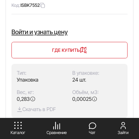
Код:
ISBK7552
Войти и узнать цену
ГДЕ КУПИТЬ
Тип:
В упаковке:
Упаковка
24 шт.
Вес, кг:
Объём, м3:
0,283
0,00025
Скачать в PDF
ПРИНИМАЮ
Количество полюсов:
1
Каталог
Сравнение
Чат
Зайти
Тип изделия:
Изолятор шинный типа "бочонок"