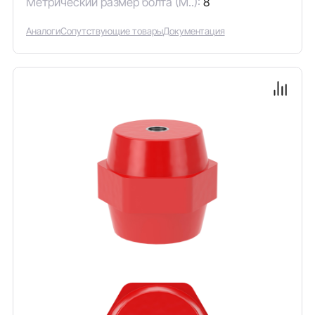
Метрический размер болта (М..):
8
Аналоги
Сопутствующие товары
Документация