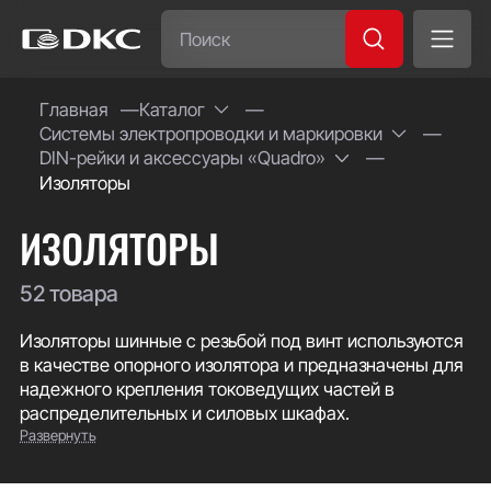
Часто ищут:
Главная
Каталог
Системы электропроводки и маркировки
Специсполнение
DIN-рейки и аксессуары «Quadro»
Изоляторы
ИЗОЛЯТОРЫ
52 товара
Изоляторы шинные с резьбой под винт используются
в качестве опорного изолятора и предназначены для
надежного крепления токоведущих частей в
распределительных и силовых шкафах.
Развернуть
Изоляторы ДКС изготовлены из полиэстера с
армированным стекловолокном, обладающего