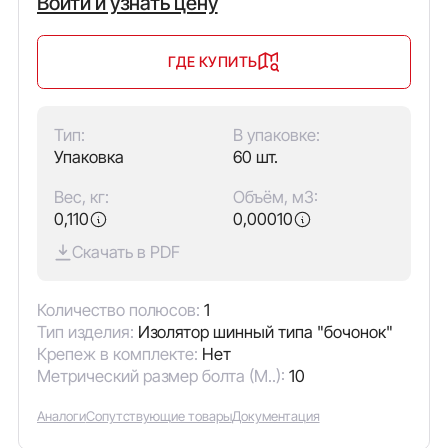
Войти и узнать цену
ГДЕ КУПИТЬ
Тип:
В упаковке:
Упаковка
60 шт.
Вес, кг:
Объём, м3:
0,110
0,00010
Скачать в PDF
Количество полюсов:
1
Тип изделия:
Изолятор шинный типа "бочонок"
Крепеж в комплекте:
Нет
Метрический размер болта (М..):
10
Аналоги
Сопутствующие товары
Документация