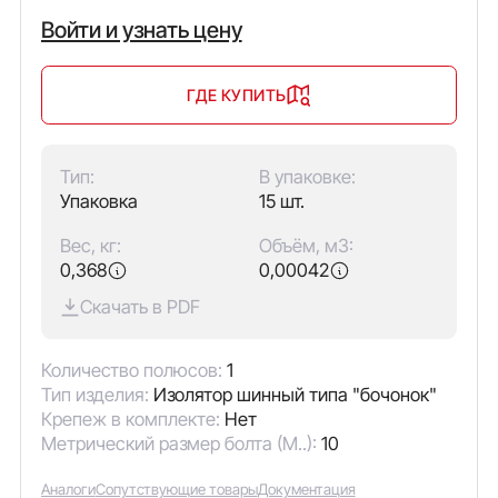
Войти и узнать цену
ГДЕ КУПИТЬ
Тип:
В упаковке:
Упаковка
15 шт.
Вес, кг:
Объём, м3:
0,368
0,00042
Скачать в PDF
Количество полюсов:
1
Тип изделия:
Изолятор шинный типа "бочонок"
Крепеж в комплекте:
Нет
Метрический размер болта (М..):
10
Аналоги
Сопутствующие товары
Документация