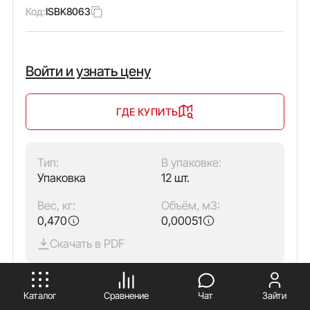
Код:
ISBK8063
Войти и узнать цену
ГДЕ КУПИТЬ
Тип:
В упаковке:
Упаковка
12 шт.
Вес, кг:
Объём, м3:
0,470
0,00051
Скачать в PDF
ПРИНИМАЮ
Количество полюсов:
1
Каталог
Сравнение
Чат
Зайти
Тип изделия:
Изолятор шинный типа "бочонок"