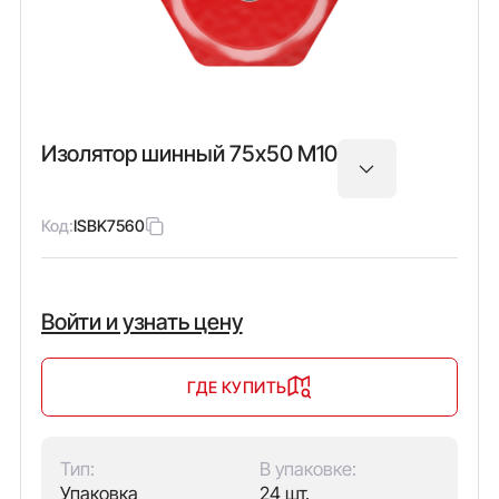
Изолятор шинный 75х50 М10
Код:
ISBK7560
Войти и узнать цену
ГДЕ КУПИТЬ
Тип:
В упаковке:
Упаковка
24 шт.