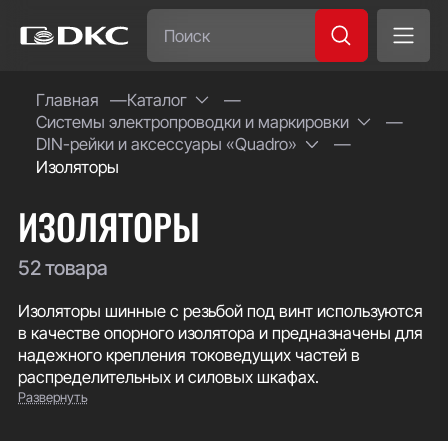
Часто ищут:
Главная
Каталог
Системы электропроводки и маркировки
Специсполнение
DIN-рейки и аксессуары «Quadro»
Изоляторы
ИЗОЛЯТОРЫ
52 товара
Изоляторы шинные с резьбой под винт используются
в качестве опорного изолятора и предназначены для
надежного крепления токоведущих частей в
распределительных и силовых шкафах.
Развернуть
Изоляторы ДКС изготовлены из полиэстера с
армированным стекловолокном, обладающего