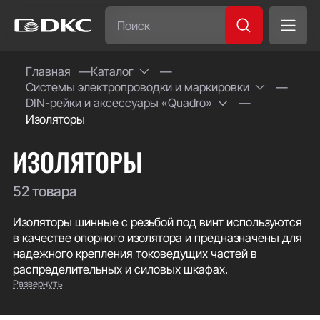
Часто ищут:
Главная
Каталог
Системы электропроводки и маркировки
Специсполнение
DIN-рейки и аксессуары «Quadro»
Изоляторы
ИЗОЛЯТОРЫ
52 товара
Изоляторы шинные с резьбой под винт используются
в качестве опорного изолятора и предназначены для
надежного крепления токоведущих частей в
распределительных и силовых шкафах.
Развернуть
Изоляторы ДКС изготовлены из полиэстера с
армированным стекловолокном, обладающего