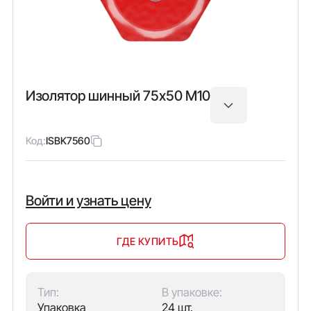
Изолятор шинный 75х50 М10
Код:
ISBK7560
Войти и узнать цену
ГДЕ КУПИТЬ
Тип:
В упаковке:
Упаковка
24 шт.