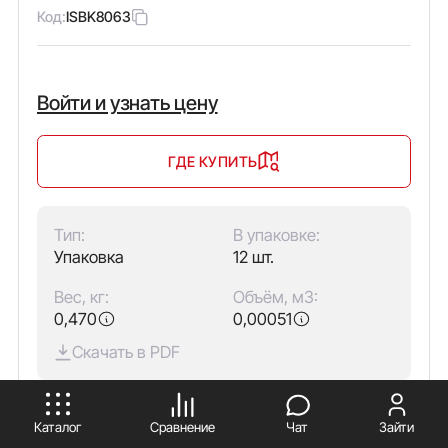
Код:
ISBK8063
Войти и узнать цену
ГДЕ КУПИТЬ
Тип:
В упаковке:
Упаковка
12 шт.
Вес, кг:
Объём, м3:
0,470
0,00051
Скачать в PDF
ПРИНИМАЮ
Количество полюсов:
1
Каталог
Сравнение
Чат
Зайти
Тип изделия:
Изолятор шинный типа "бочонок"