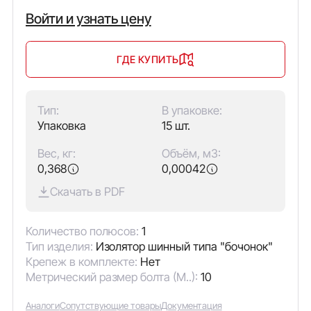
Войти и узнать цену
ГДЕ КУПИТЬ
Тип:
В упаковке:
Упаковка
15 шт.
Вес, кг:
Объём, м3:
0,368
0,00042
Скачать в PDF
Количество полюсов:
1
Тип изделия:
Изолятор шинный типа "бочонок"
Крепеж в комплекте:
Нет
Метрический размер болта (М..):
10
Аналоги
Сопутствующие товары
Документация