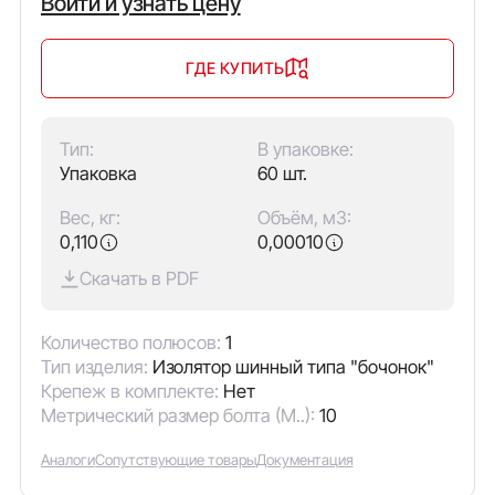
Войти и узнать цену
ГДЕ КУПИТЬ
Тип:
В упаковке:
Упаковка
60 шт.
Вес, кг:
Объём, м3:
0,110
0,00010
Скачать в PDF
Количество полюсов:
1
Тип изделия:
Изолятор шинный типа "бочонок"
Крепеж в комплекте:
Нет
Метрический размер болта (М..):
10
Аналоги
Сопутствующие товары
Документация