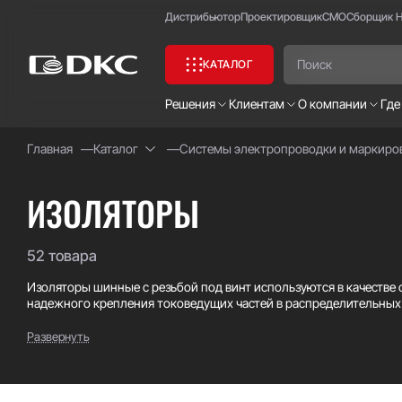
Дистрибьютор
Проектировщик
СМО
Сборщик 
КАТАЛОГ
Решения
Клиентам
О компании
Где
Главная
Каталог
Системы электропроводки и маркиро
Часто ищут:
Специсполнение
ИЗОЛЯТОРЫ
52 товара
Изоляторы шинные с резьбой под винт используются в качестве
надежного крепления токоведущих частей в распределительных
Изоляторы ДКС изготовлены из полиэстера с армированным ст
Развернуть
старению и горению.