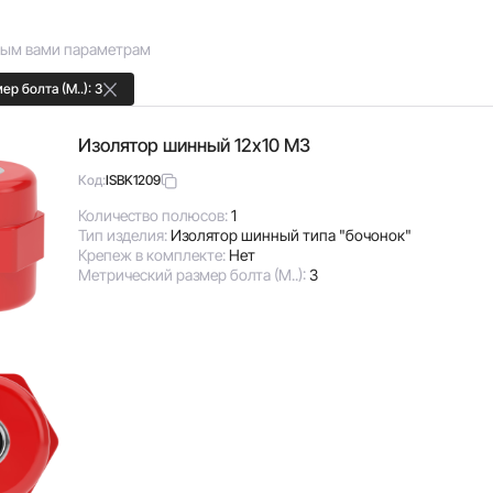
ным вами параметрам
р болта (М..): 3
Изолятор шинный 12х10 М3
ISBK1209
Код:
Количество полюсов:
1
Тип изделия:
Изолятор шинный типа "бочонок"
Крепеж в комплекте:
Нет
Метрический размер болта (М..):
3