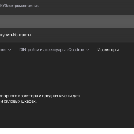
НКУ
Электромонтажник
 купить
Контакты
вки
DIN-рейки и аксессуары «Quadro»
Изоляторы
 опорного изолятора и предназначены для
 и силовых шкафах.
екловолокном, обладающего стойкостью к