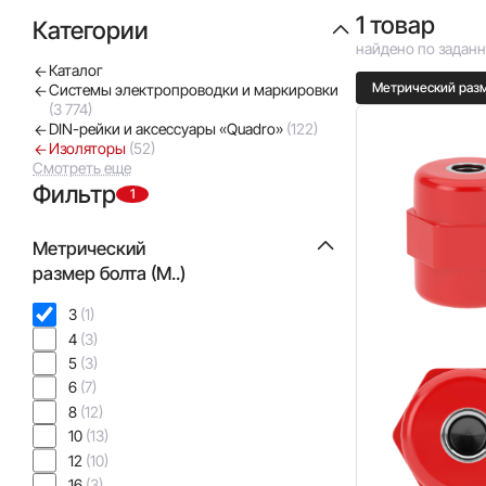
1 товар
Категории
найдено по задан
Каталог
Метрический разме
Системы электропроводки и маркировки
(3 774)
DIN-рейки и аксессуары «Quadro»
(122)
Изоляторы
(52)
Смотреть еще
Фильтр
1
Метрический
размер болта (М..)
3
(1)
4
(3)
5
(3)
6
(7)
8
(12)
10
(13)
12
(10)
16
(3)