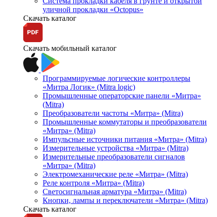
Система прокладки кабеля в грунте и открытой
уличной прокладки «Octopus»
Скачать каталог
Скачать мобильный каталог
Программируемые логические контроллеры
«Митра Логик» (Mitra logic)
Промышленные операторские панели «Митра»
(Mitra)
Преобразователи частоты «Митра» (Mitra)
Промышленные коммутаторы и преобразователи
«Митра» (Mitra)
Импульсные источники питания «Митра» (Mitra)
Измерительные устройства «Митра» (Mitra)
Измерительные преобразователи сигналов
«Митра» (Mitra)
Электромеханические реле «Митра» (Mitra)
Реле контроля «Митра» (Mitra)
Светосигнальная арматура «Митра» (Mitra)
Кнопки, лампы и переключатели «Митра» (Mitra)
Скачать каталог