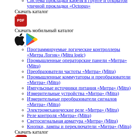
Система прокладки кабеля в грунте и открытой
уличной прокладки «Octopus»
Скачать каталог
Скачать мобильный каталог
Программируемые логические контроллеры
«Митра Логик» (Mitra logic)
Промышленные операторские панели «Митра»
(Mitra)
Преобразователи частоты «Митра» (Mitra)
Промышленные коммутаторы и преобразователи
«Митра» (Mitra)
Импульсные источники питания «Митра» (Mitra)
Измерительные устройства «Митра» (Mitra)
Измерительные преобразователи сигналов
«Митра» (Mitra)
Электромеханические реле «Митра» (Mitra)
Реле контроля «Митра» (Mitra)
Светосигнальная арматура «Митра» (Mitra)
Кнопки, лампы и переключатели «Митра» (Mitra)
Скачать каталог