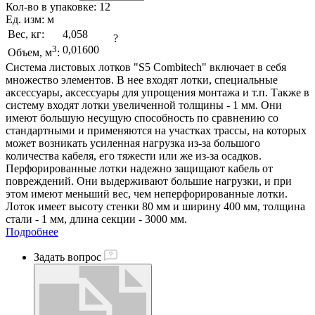
Кол-во в упаковке:
12
Ед. изм:
м
Вес, кг:
4,058
?
3
0,01600
Объем, м
:
Система листовых лотков "S5 Combitech" включает в себя
множество элементов. В нее входят лотки, специальные
аксессуары, аксессуары для упрощения монтажа и т.п. Также в
систему входят лотки увеличенной толщины - 1 мм. Они
имеют большую несущую способность по сравнению со
стандартными и применяются на участках трассы, на которых
может возникать усиленная нагрузка из-за большого
количества кабеля, его тяжести или же из-за осадков.
Перфорированные лотки надежно защищают кабель от
повреждений. Они выдерживают большие нагрузки, и при
этом имеют меньший вес, чем неперфорированные лотки.
Лоток имеет высоту стенки 80 мм и ширину 400 мм, толщина
стали - 1 мм, длина секции - 3000 мм.
Подробнее
Задать вопрос