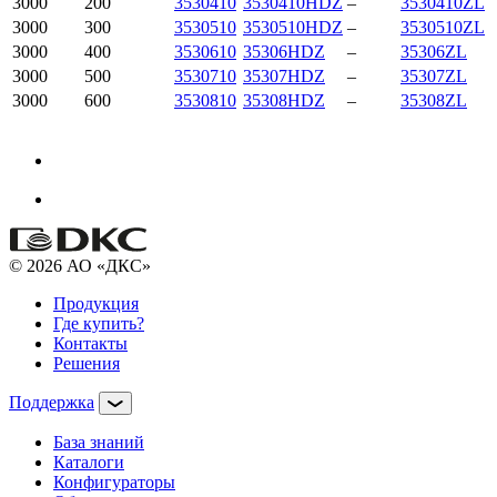
3000
200
3530410
3530410HDZ
–
3530410ZL
3000
300
3530510
3530510HDZ
–
3530510ZL
3000
400
3530610
35306HDZ
–
35306ZL
3000
500
3530710
35307HDZ
–
35307ZL
3000
600
3530810
35308HDZ
–
35308ZL
© 2026 АО «ДКС»
Продукция
Где купить?
Контакты
Решения
Поддержка
База знаний
Каталоги
Конфигураторы