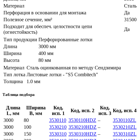
Материал
Сталь
Перфорация в основании для монтажа
Да
Полезное сечение, мм²
31500
Подходит для обеспеч. целостности цепи
Да
(огнестойкость)
Тип продукции
Перфорированные лотки
Длина
3000 мм
Ширина
400 мм
Высота
80 мм
Материал
Сталь оцинкованная по методу Сендзимира
Тип лотка
Листовые лотки - "S5 Combitech"
Толщина
1.0 мм
Таблица подбора
Длина
Ширина
Код,
Код,
Код, исп. 2
Код, исп. 4
L, мм
B, мм
исп. 1
исп. 3
3000
80
3530110
3530110HDZ
–
3530110ZL
3000
100
3530210
3530210HDZ
–
3530210ZL
3000
150
3530310
3530310HDZ
–
3530310ZL