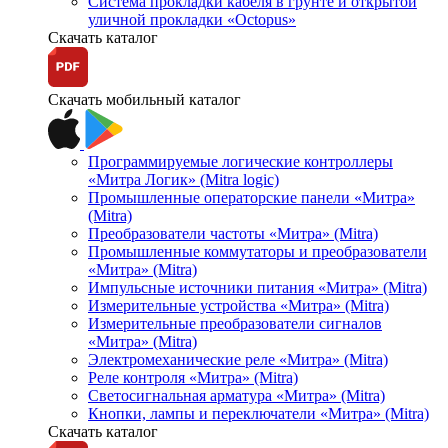
Система прокладки кабеля в грунте и открытой
уличной прокладки «Octopus»
Скачать каталог
Скачать мобильный каталог
Программируемые логические контроллеры
«Митра Логик» (Mitra logic)
Промышленные операторские панели «Митра»
(Mitra)
Преобразователи частоты «Митра» (Mitra)
Промышленные коммутаторы и преобразователи
«Митра» (Mitra)
Импульсные источники питания «Митра» (Mitra)
Измерительные устройства «Митра» (Mitra)
Измерительные преобразователи сигналов
«Митра» (Mitra)
Электромеханические реле «Митра» (Mitra)
Реле контроля «Митра» (Mitra)
Светосигнальная арматура «Митра» (Mitra)
Кнопки, лампы и переключатели «Митра» (Mitra)
Скачать каталог