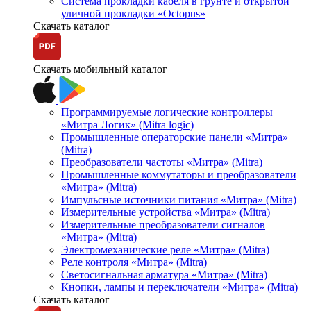
Система прокладки кабеля в грунте и открытой
уличной прокладки «Octopus»
Скачать каталог
Скачать мобильный каталог
Программируемые логические контроллеры
«Митра Логик» (Mitra logic)
Промышленные операторские панели «Митра»
(Mitra)
Преобразователи частоты «Митра» (Mitra)
Промышленные коммутаторы и преобразователи
«Митра» (Mitra)
Импульсные источники питания «Митра» (Mitra)
Измерительные устройства «Митра» (Mitra)
Измерительные преобразователи сигналов
«Митра» (Mitra)
Электромеханические реле «Митра» (Mitra)
Реле контроля «Митра» (Mitra)
Светосигнальная арматура «Митра» (Mitra)
Кнопки, лампы и переключатели «Митра» (Mitra)
Скачать каталог