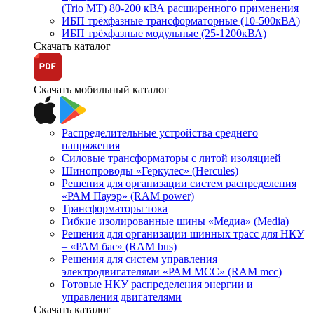
(Trio MT) 80-200 кВА расширенного применения
ИБП трёхфазные трансформаторные (10-500кВА)
ИБП трёхфазные модульные (25-1200кВА)
Скачать каталог
Скачать мобильный каталог
Распределительные устройства среднего
напряжения
Силовые трансформаторы с литой изоляцией
Шинопроводы «Геркулес» (Hercules)
Решения для организации систем распределения
«РАМ Пауэр» (RAM power)
Трансформаторы тока
Гибкие изолированные шины «Медиа» (Media)
Решения для организации шинных трасс для НКУ
– «РАМ бас» (RAM bus)
Решения для систем управления
электродвигателями «РАМ МСС» (RAM mcc)
Готовые НКУ распределения энергии и
управления двигателями
Скачать каталог