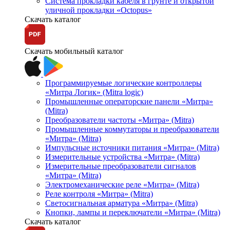
Система прокладки кабеля в грунте и открытой
уличной прокладки «Octopus»
Скачать каталог
Скачать мобильный каталог
Программируемые логические контроллеры
«Митра Логик» (Mitra logic)
Промышленные операторские панели «Митра»
(Mitra)
Преобразователи частоты «Митра» (Mitra)
Промышленные коммутаторы и преобразователи
«Митра» (Mitra)
Импульсные источники питания «Митра» (Mitra)
Измерительные устройства «Митра» (Mitra)
Измерительные преобразователи сигналов
«Митра» (Mitra)
Электромеханические реле «Митра» (Mitra)
Реле контроля «Митра» (Mitra)
Светосигнальная арматура «Митра» (Mitra)
Кнопки, лампы и переключатели «Митра» (Mitra)
Скачать каталог