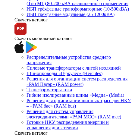
(Trio MT) 80-200 кВА расширенного применения
ИБП трёхфазные трансформаторные (10-500кВА)
ИБП трёхфазные модульные (25-1200кВА)
Скачать каталог
Скачать мобильный каталог
Распределительные устройства среднего
напряжения
Силовые трансформаторы с литой изоляцией
Шинопроводы «Геркулес» (Hercules)
Решения для организации систем распределения
«РАМ Пауэр» (RAM power)
Трансформаторы тока
Гибкие изолированные шины «Медиа» (Media)
Решения для организации шинных трасс для НКУ
– «РАМ бас» (RAM bus)
Решения для систем управления
электродвигателями «РАМ МСС» (RAM mcc)
Готовые НКУ распределения энергии и
управления двигателями
Скачать каталог