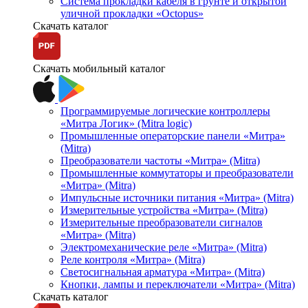
Система прокладки кабеля в грунте и открытой
уличной прокладки «Octopus»
Скачать каталог
Скачать мобильный каталог
Программируемые логические контроллеры
«Митра Логик» (Mitra logic)
Промышленные операторские панели «Митра»
(Mitra)
Преобразователи частоты «Митра» (Mitra)
Промышленные коммутаторы и преобразователи
«Митра» (Mitra)
Импульсные источники питания «Митра» (Mitra)
Измерительные устройства «Митра» (Mitra)
Измерительные преобразователи сигналов
«Митра» (Mitra)
Электромеханические реле «Митра» (Mitra)
Реле контроля «Митра» (Mitra)
Светосигнальная арматура «Митра» (Mitra)
Кнопки, лампы и переключатели «Митра» (Mitra)
Скачать каталог