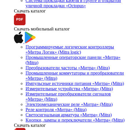
Система прокладки кабеля в грунте и открытой
уличной прокладки «Octopus»
Скачать каталог
Скачать мобильный каталог
Программируемые логические контроллеры
«Митра Логик» (Mitra logic)
Промышленные операторские панели «Митра»
(Mitra)
Преобразователи частоты «Митра» (Mitra)
Промышленные коммутаторы и преобразователи
«Митра» (Mitra)
Импульсные источники питания «Митра» (Mitra)
Измерительные устройства «Митра» (Mitra)
Измерительные преобразователи сигналов
«Митра» (Mitra)
Электромеханические реле «Митра» (Mitra)
Реле контроля «Митра» (Mitra)
Светосигнальная арматура «Митра» (Mitra)
Кнопки, лампы и переключатели «Митра» (Mitra)
Скачать каталог