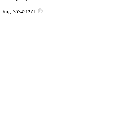
Код:
3534212ZL