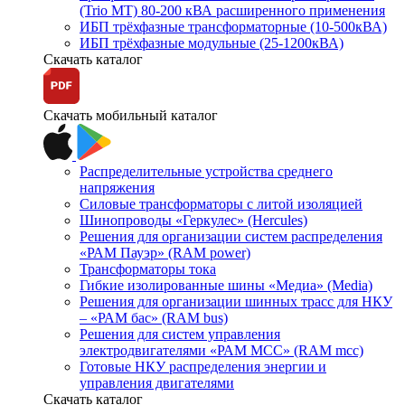
(Trio MT) 80-200 кВА расширенного применения
ИБП трёхфазные трансформаторные (10-500кВА)
ИБП трёхфазные модульные (25-1200кВА)
Скачать каталог
Скачать мобильный каталог
Распределительные устройства среднего
напряжения
Силовые трансформаторы с литой изоляцией
Шинопроводы «Геркулес» (Hercules)
Решения для организации систем распределения
«РАМ Пауэр» (RAM power)
Трансформаторы тока
Гибкие изолированные шины «Медиа» (Media)
Решения для организации шинных трасс для НКУ
– «РАМ бас» (RAM bus)
Решения для систем управления
электродвигателями «РАМ МСС» (RAM mcc)
Готовые НКУ распределения энергии и
управления двигателями
Скачать каталог