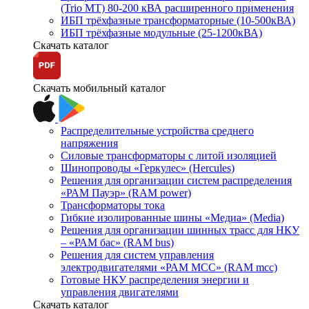
(Trio MT) 80-200 кВА расширенного применения
ИБП трёхфазные трансформаторные (10-500кВА)
ИБП трёхфазные модульные (25-1200кВА)
Скачать каталог
Скачать мобильный каталог
Распределительные устройства среднего
напряжения
Силовые трансформаторы с литой изоляцией
Шинопроводы «Геркулес» (Hercules)
Решения для организации систем распределения
«РАМ Пауэр» (RAM power)
Трансформаторы тока
Гибкие изолированные шины «Медиа» (Media)
Решения для организации шинных трасс для НКУ
– «РАМ бас» (RAM bus)
Решения для систем управления
электродвигателями «РАМ МСС» (RAM mcc)
Готовые НКУ распределения энергии и
управления двигателями
Скачать каталог