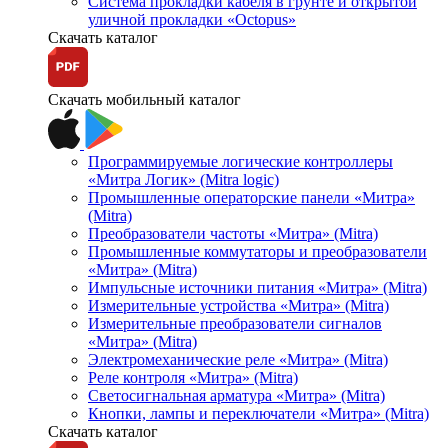
Система прокладки кабеля в грунте и открытой
уличной прокладки «Octopus»
Скачать каталог
Скачать мобильный каталог
Программируемые логические контроллеры
«Митра Логик» (Mitra logic)
Промышленные операторские панели «Митра»
(Mitra)
Преобразователи частоты «Митра» (Mitra)
Промышленные коммутаторы и преобразователи
«Митра» (Mitra)
Импульсные источники питания «Митра» (Mitra)
Измерительные устройства «Митра» (Mitra)
Измерительные преобразователи сигналов
«Митра» (Mitra)
Электромеханические реле «Митра» (Mitra)
Реле контроля «Митра» (Mitra)
Светосигнальная арматура «Митра» (Mitra)
Кнопки, лампы и переключатели «Митра» (Mitra)
Скачать каталог