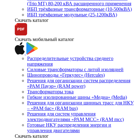
(Trio MT) 80-200 кВА расширенного применения
ИБП трёхфазные трансформаторные (10-500кВА)
ИБП трёхфазные модульные (25-1200кВА)
Скачать каталог
Скачать мобильный каталог
Распределительные устройства среднего
напряжения
Силовые трансформаторы с литой изоляцией
Шинопроводы «Геркулес» (Hercules)
Решения для организации систем распределения
«РАМ Пауэр» (RAM power)
Трансформаторы тока
Гибкие изолированные шины «Медиа» (Media)
Решения для организации шинных трасс для НКУ
– «РАМ бас» (RAM bus)
Решения для систем управления
электродвигателями «РАМ МСС» (RAM mcc)
Готовые НКУ распределения энергии и
управления двигателями
Скачать каталог