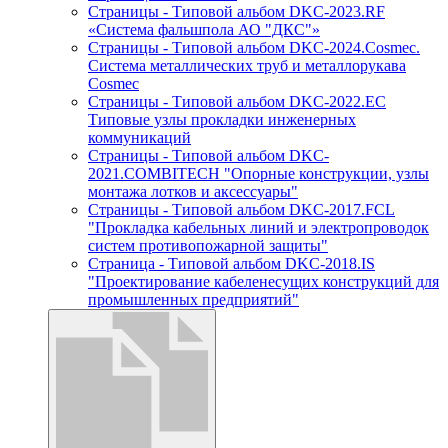
Страницы - Типовой альбом DKC-2023.RF
«Система фальшпола АО "ДКС"»
Страницы - Типовой альбом DKC-2024.Cosmec.
Система металлических труб и металлорукава
Cosmec
Страницы - Типовой альбом DKC-2022.EC
Типовые узлы прокладки инженерных
коммуникаций
Страницы - Типовой альбом DKC-
2021.COMBITECH "Опорные конструкции, узлы
монтажа лотков и аксессуары"
Страницы - Типовой альбом DKC-2017.FCL
"Прокладка кабельных линий и электропроводок
систем противопожарной защиты"
Страница - Типовой альбом DKC-2018.IS
"Проектирование кабеленесущих конструкций для
промышленных предприятий"