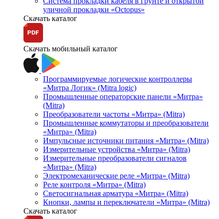
Система прокладки кабеля в грунте и открытой
уличной прокладки «Octopus»
Скачать каталог
Скачать мобильный каталог
Программируемые логические контроллеры
«Митра Логик» (Mitra logic)
Промышленные операторские панели «Митра»
(Mitra)
Преобразователи частоты «Митра» (Mitra)
Промышленные коммутаторы и преобразователи
«Митра» (Mitra)
Импульсные источники питания «Митра» (Mitra)
Измерительные устройства «Митра» (Mitra)
Измерительные преобразователи сигналов
«Митра» (Mitra)
Электромеханические реле «Митра» (Mitra)
Реле контроля «Митра» (Mitra)
Светосигнальная арматура «Митра» (Mitra)
Кнопки, лампы и переключатели «Митра» (Mitra)
Скачать каталог