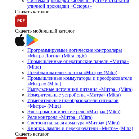
Система прокладки кабеля в грунте и открытой
уличной прокладки «Octopus»
Скачать каталог
Скачать мобильный каталог
Программируемые логические контроллеры
«Митра Логик» (Mitra logic)
Промышленные операторские панели «Митра»
(Mitra)
Преобразователи частоты «Митра» (Mitra)
Промышленные коммутаторы и преобразователи
«Митра» (Mitra)
Импульсные источники питания «Митра» (Mitra)
Измерительные устройства «Митра» (Mitra)
Измерительные преобразователи сигналов
«Митра» (Mitra)
Электромеханические реле «Митра» (Mitra)
Реле контроля «Митра» (Mitra)
Светосигнальная арматура «Митра» (Mitra)
Кнопки, лампы и переключатели «Митра» (Mitra)
Скачать каталог