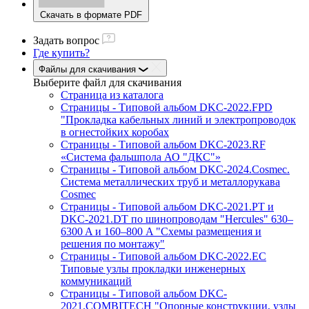
Скачать в формате PDF
Задать вопрос
Где купить?
Файлы для скачивания
Выберите файл
для скачивания
Страница из каталога
Страницы - Типовой альбом DKC-2022.FPD
"Прокладка кабельных линий и электропроводок
в огнестойких коробах
Страницы - Типовой альбом DKC-2023.RF
«Система фальшпола АО "ДКС"»
Страницы - Типовой альбом DKC-2024.Cosmec.
Система металлических труб и металлорукава
Cosmec
Страницы - Типовой альбом DKC-2021.PT и
DKC-2021.DT по шинопроводам "Hercules" 630–
6300 A и 160–800 A "Схемы размещения и
решения по монтажу"
Страницы - Типовой альбом DKC-2022.EC
Типовые узлы прокладки инженерных
коммуникаций
Страницы - Типовой альбом DKC-
2021.COMBITECH "Опорные конструкции, узлы