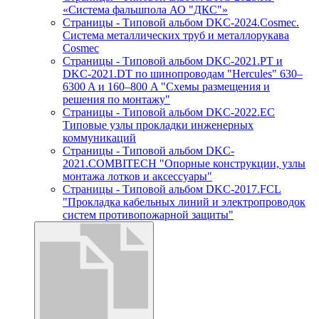
«Система фальшпола АО "ДКС"»
Страницы - Типовой альбом DKC-2024.Cosmec.
Система металлических труб и металлорукава
Cosmec
Страницы - Типовой альбом DKC-2021.PT и
DKC-2021.DT по шинопроводам "Hercules" 630–
6300 A и 160–800 A "Схемы размещения и
решения по монтажу"
Страницы - Типовой альбом DKC-2022.EC
Типовые узлы прокладки инженерных
коммуникаций
Страницы - Типовой альбом DKC-
2021.COMBITECH "Опорные конструкции, узлы
монтажа лотков и аксессуары"
Страницы - Типовой альбом DKC-2017.FCL
"Прокладка кабельных линий и электропроводок
систем противопожарной защиты"