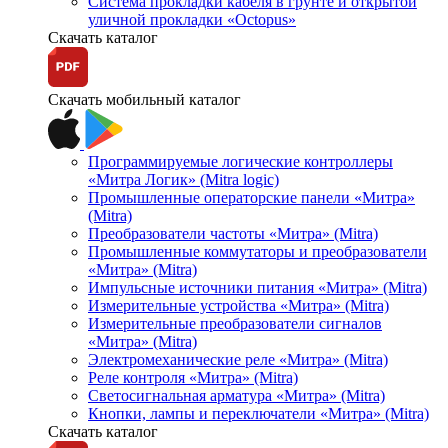
Система прокладки кабеля в грунте и открытой
уличной прокладки «Octopus»
Скачать каталог
Скачать мобильный каталог
Программируемые логические контроллеры
«Митра Логик» (Mitra logic)
Промышленные операторские панели «Митра»
(Mitra)
Преобразователи частоты «Митра» (Mitra)
Промышленные коммутаторы и преобразователи
«Митра» (Mitra)
Импульсные источники питания «Митра» (Mitra)
Измерительные устройства «Митра» (Mitra)
Измерительные преобразователи сигналов
«Митра» (Mitra)
Электромеханические реле «Митра» (Mitra)
Реле контроля «Митра» (Mitra)
Светосигнальная арматура «Митра» (Mitra)
Кнопки, лампы и переключатели «Митра» (Mitra)
Скачать каталог