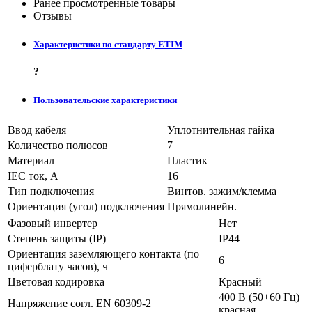
Ранее просмотренные товары
Отзывы
Характеристики по стандарту ETIM
?
Пользовательские характеристики
Ввод кабеля
Уплотнительная гайка
Количество полюсов
7
Материал
Пластик
IEC ток, А
16
Тип подключения
Винтов. зажим/клемма
Ориентация (угол) подключения
Прямолинейн.
Фазовый инвертер
Нет
Степень защиты (IP)
IP44
Ориентация заземляющего контакта (по
6
циферблату часов), ч
Цветовая кодировка
Красный
400 В (50+60 Гц)
Напряжение согл. EN 60309-2
красная