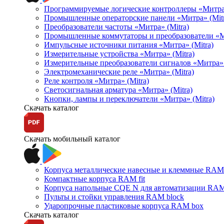
Программируемые логические контроллеры «Митра Л
Промышленные операторские панели «Митра» (Mitr
Преобразователи частоты «Митра» (Mitra)
Промышленные коммутаторы и преобразователи «Ми
Импульсные источники питания «Митра» (Mitra)
Измерительные устройства «Митра» (Mitra)
Измерительные преобразователи сигналов «Митра» 
Электромеханические реле «Митра» (Mitra)
Реле контроля «Митра» (Mitra)
Светосигнальная арматура «Митра» (Mitra)
Кнопки, лампы и переключатели «Митра» (Mitra)
Скачать каталог
Скачать мобильный каталог
Корпуса металлические навесные и клеммные RAM 
Компактные корпуса RAM fit
Корпуса напольные CQE N для автоматизации RAM
Пульты и стойки управления RAM block
Ударопрочные пластиковые корпуса RAM box
Скачать каталог