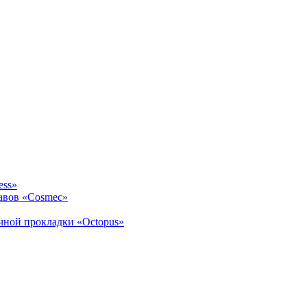
ess»
авов «Cosmec»
ичной прокладки «Octopus»