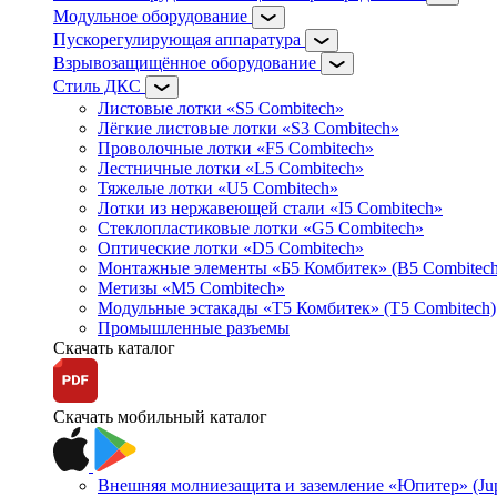
Модульное оборудование
Пускорегулирующая аппаратура
Взрывозащищённое оборудование
Стиль ДКС
Листовые лотки «S5 Combitech»
Лёгкие листовые лотки «S3 Combitech»
Проволочные лотки «F5 Combitech»
Лестничные лотки «L5 Combitech»
Тяжелые лотки «U5 Combitech»
Лотки из нержавеющей стали «I5 Combitech»
Стеклопластиковые лотки «G5 Combitech»
Оптические лотки «D5 Combitech»
Монтажные элементы «Б5 Комбитек» (B5 Combitech
Метизы «M5 Combitech»
Модульные эстакады «Т5 Комбитек» (T5 Combitech)
Промышленные разъемы
Скачать каталог
Скачать мобильный каталог
Внешняя молниезащита и заземление «Юпитер» (Jupi