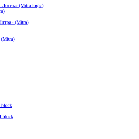
огик» (Mitra logic)
a)
тра» (Mitra)
(Mitra)
block
 block