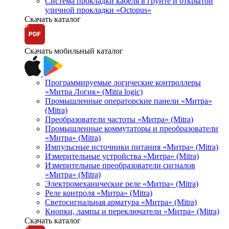
Система прокладки кабеля в грунте и открытой
уличной прокладки «Octopus»
Скачать каталог
Скачать мобильный каталог
Программируемые логические контроллеры
«Митра Логик» (Mitra logic)
Промышленные операторские панели «Митра»
(Mitra)
Преобразователи частоты «Митра» (Mitra)
Промышленные коммутаторы и преобразователи
«Митра» (Mitra)
Импульсные источники питания «Митра» (Mitra)
Измерительные устройства «Митра» (Mitra)
Измерительные преобразователи сигналов
«Митра» (Mitra)
Электромеханические реле «Митра» (Mitra)
Реле контроля «Митра» (Mitra)
Светосигнальная арматура «Митра» (Mitra)
Кнопки, лампы и переключатели «Митра» (Mitra)
Скачать каталог