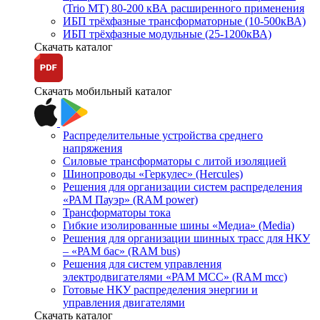
(Trio MT) 80-200 кВА расширенного применения
ИБП трёхфазные трансформаторные (10-500кВА)
ИБП трёхфазные модульные (25-1200кВА)
Скачать каталог
Скачать мобильный каталог
Распределительные устройства среднего
напряжения
Силовые трансформаторы с литой изоляцией
Шинопроводы «Геркулес» (Hercules)
Решения для организации систем распределения
«РАМ Пауэр» (RAM power)
Трансформаторы тока
Гибкие изолированные шины «Медиа» (Media)
Решения для организации шинных трасс для НКУ
– «РАМ бас» (RAM bus)
Решения для систем управления
электродвигателями «РАМ МСС» (RAM mcc)
Готовые НКУ распределения энергии и
управления двигателями
Скачать каталог