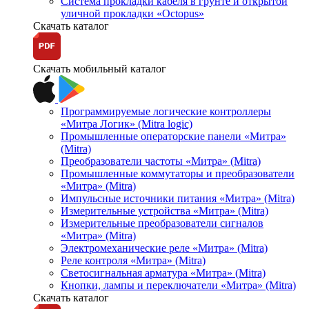
Система прокладки кабеля в грунте и открытой
уличной прокладки «Octopus»
Скачать каталог
Скачать мобильный каталог
Программируемые логические контроллеры
«Митра Логик» (Mitra logic)
Промышленные операторские панели «Митра»
(Mitra)
Преобразователи частоты «Митра» (Mitra)
Промышленные коммутаторы и преобразователи
«Митра» (Mitra)
Импульсные источники питания «Митра» (Mitra)
Измерительные устройства «Митра» (Mitra)
Измерительные преобразователи сигналов
«Митра» (Mitra)
Электромеханические реле «Митра» (Mitra)
Реле контроля «Митра» (Mitra)
Светосигнальная арматура «Митра» (Mitra)
Кнопки, лампы и переключатели «Митра» (Mitra)
Скачать каталог