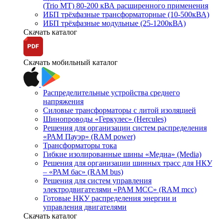
(Trio MT) 80-200 кВА расширенного применения
ИБП трёхфазные трансформаторные (10-500кВА)
ИБП трёхфазные модульные (25-1200кВА)
Скачать каталог
Скачать мобильный каталог
Распределительные устройства среднего
напряжения
Силовые трансформаторы с литой изоляцией
Шинопроводы «Геркулес» (Hercules)
Решения для организации систем распределения
«РАМ Пауэр» (RAM power)
Трансформаторы тока
Гибкие изолированные шины «Медиа» (Media)
Решения для организации шинных трасс для НКУ
– «РАМ бас» (RAM bus)
Решения для систем управления
электродвигателями «РАМ МСС» (RAM mcc)
Готовые НКУ распределения энергии и
управления двигателями
Скачать каталог