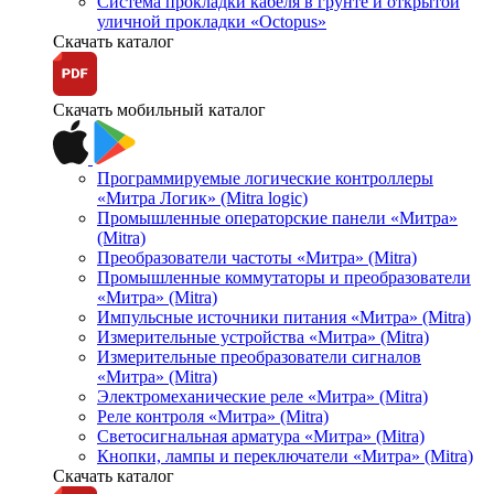
Система прокладки кабеля в грунте и открытой
уличной прокладки «Octopus»
Скачать каталог
Скачать мобильный каталог
Программируемые логические контроллеры
«Митра Логик» (Mitra logic)
Промышленные операторские панели «Митра»
(Mitra)
Преобразователи частоты «Митра» (Mitra)
Промышленные коммутаторы и преобразователи
«Митра» (Mitra)
Импульсные источники питания «Митра» (Mitra)
Измерительные устройства «Митра» (Mitra)
Измерительные преобразователи сигналов
«Митра» (Mitra)
Электромеханические реле «Митра» (Mitra)
Реле контроля «Митра» (Mitra)
Светосигнальная арматура «Митра» (Mitra)
Кнопки, лампы и переключатели «Митра» (Mitra)
Скачать каталог