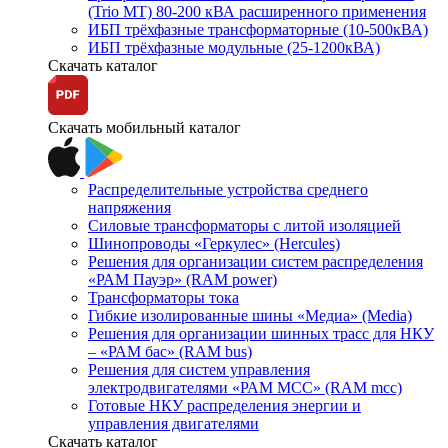
(Trio MT) 80-200 кВА расширенного применения
ИБП трёхфазные трансформаторные (10-500кВА)
ИБП трёхфазные модульные (25-1200кВА)
Скачать каталог
Скачать мобильный каталог
Распределительные устройства среднего
напряжения
Силовые трансформаторы с литой изоляцией
Шинопроводы «Геркулес» (Hercules)
Решения для организации систем распределения
«РАМ Пауэр» (RAM power)
Трансформаторы тока
Гибкие изолированные шины «Медиа» (Media)
Решения для организации шинных трасс для НКУ
– «РАМ бас» (RAM bus)
Решения для систем управления
электродвигателями «РАМ МСС» (RAM mcc)
Готовые НКУ распределения энергии и
управления двигателями
Скачать каталог