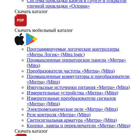
Система прокладки кабеля в грунте и открытой
уличной прокладки «Octopus»
Скачать каталог
Скачать мобильный каталог
Программируемые логические контроллеры
«Митра Логик» (Mitra logic)
Промышленные операторские панели «Митра»
(Mitra)
Преобразователи частоты «Митра» (Mitra)
Промышленные коммутаторы и преобразователи
«Митра» (Mitra)
Импульсные источники питания «Митра» (Mitra)
Измерительные устройства «Митра» (Mitra)
Измерительные преобразователи сигналов
«Митра» (Mitra)
Электромеханические реле «Митра» (Mitra)
Реле контроля «Митра» (Mitra)
Светосигнальная арматура «Митра» (Mitra)
Кнопки, лампы и переключатели «Митра» (Mitra)
Скачать каталог