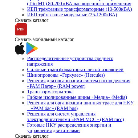
(Trio MT) 80-200 кВА расширенного применения
ИБП трёхфазные трансформаторные (10-500кВА)
ИБП трёхфазные модульные (25-1200кВА)
Скачать каталог
Скачать мобильный каталог
Распределительные устройства среднего
напряжения
Силовые трансформаторы с литой изоляцией
Шинопроводы «Геркулес» (Hercules)
Решения для организации систем распределения
«РАМ Пауэр» (RAM power)
Трансформаторы тока
Гибкие изолированные шины «Медиа» (Media)
Решения для организации шинных трасс для НКУ
– «РАМ бас» (RAM bus)
Решения для систем управления
электродвигателями «РАМ МСС» (RAM mcc)
Готовые НКУ распределения энергии и
управления двигателями
Скачать каталог