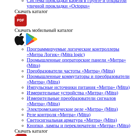
Система прокладки кабеля в грунте и открытой
уличной прокладки «Octopus»
Скачать каталог
Скачать мобильный каталог
Программируемые логические контроллеры
«Митра Логик» (Mitra logic)
Промышленные операторские панели «Митра»
(Mitra)
Преобразователи частоты «Митра» (Mitra)
Промышленные коммутаторы и преобразователи
«Митра» (Mitra)
Импульсные источники питания «Митра» (Mitra)
Измерительные устройства «Митра» (Mitra)
Измерительные преобразователи сигналов
«Митра» (Mitra)
Электромеханические реле «Митра» (Mitra)
Реле контроля «Митра» (Mitra)
Светосигнальная арматура «Митра» (Mitra)
Кнопки, лампы и переключатели «Митра» (Mitra)
Скачать каталог