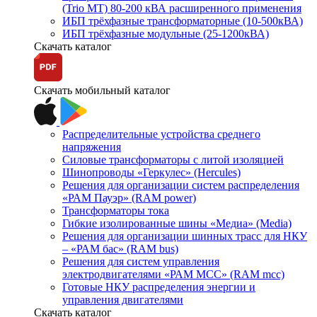
(Trio MT) 80-200 кВА расширенного применения
ИБП трёхфазные трансформаторные (10-500кВА)
ИБП трёхфазные модульные (25-1200кВА)
Скачать каталог
Скачать мобильный каталог
Распределительные устройства среднего
напряжения
Силовые трансформаторы с литой изоляцией
Шинопроводы «Геркулес» (Hercules)
Решения для организации систем распределения
«РАМ Пауэр» (RAM power)
Трансформаторы тока
Гибкие изолированные шины «Медиа» (Media)
Решения для организации шинных трасс для НКУ
– «РАМ бас» (RAM bus)
Решения для систем управления
электродвигателями «РАМ МСС» (RAM mcc)
Готовые НКУ распределения энергии и
управления двигателями
Скачать каталог