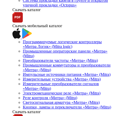
Система прокладки кабеля в грунте и открытой
уличной прокладки «Octopus»
Скачать каталог
Скачать мобильный каталог
Программируемые логические контроллеры
«Митра Логик» (Mitra logic)
Промышленные операторские панели «Митра»
(Mitra)
Преобразователи частоты «Митра» (Mitra)
Промышленные коммутаторы и преобразователи
«Митра» (Mitra)
Импульсные источники питания «Митра» (Mitra)
Измерительные устройства «Митра» (Mitra)
Измерительные преобразователи сигналов
«Митра» (Mitra)
Электромеханические реле «Митра» (Mitra)
Реле контроля «Митра» (Mitra)
Светосигнальная арматура «Митра» (Mitra)
Кнопки, лампы и переключатели «Митра» (Mitra)
Скачать каталог